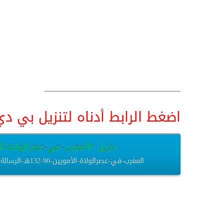
__________________________________
اضغط الرابط أدناه لتنزيل بي دي اف pdf البحث كامل و
تنزيل “المغرب-في-عصرالولاة-الأمويين-90-132هـ-الرسالة
المغرب-في-عصرالولاة-الأمويين-90-132هـ-الرسالة-العلمية.pdf – تم التنزيل العديد من المرات – 1.55 ميغابايت