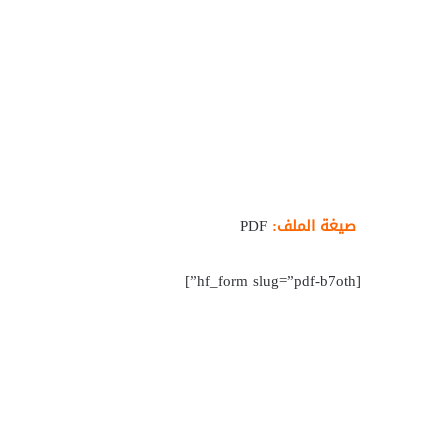
صيغة الملف:
PDF
[hf_form slug=”pdf-b7oth”]