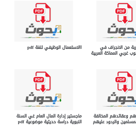
بة من الانجراف في
االاستعمال الوظيفي للغة pdf
وب غربي المماكة العربية
هم وعقائدهم المخالفة
ماجستير إدارة المال العام غي السنة
لمسلمين والردود عليهم
النبوية دراسة حديثية موضوعية pdf