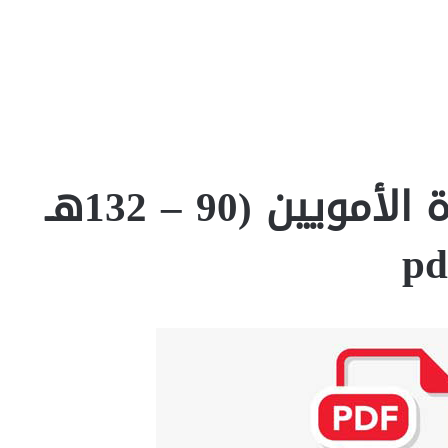
المغرب في عصرالولاة الأمويين (90 – 132هـ