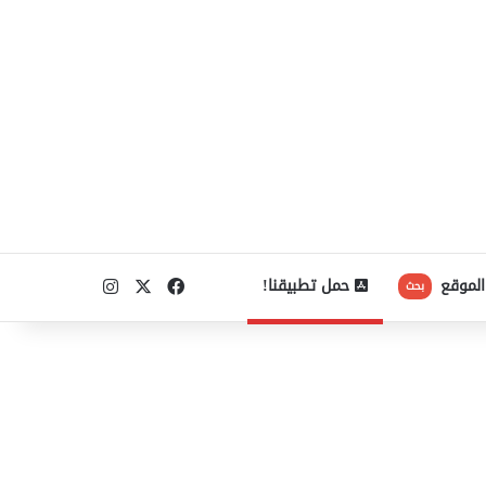
‫X
فيسبوك
انستقرام
الموقع
حمل تطبيقنا!
بحث