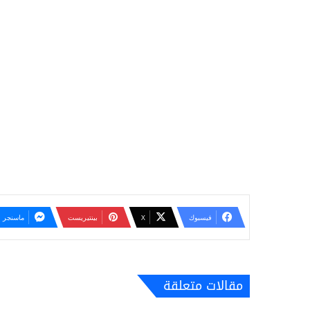
فيسبوك
‫X
بينتيريست
ماسنجر
مقالات متعلقة