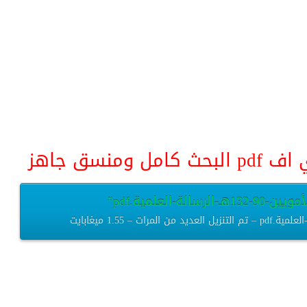
منسق جاهز
-العلمية.pdf”