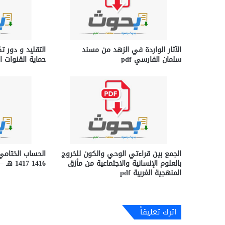
الآثار الواردة في الزهد من مسند
التقليد و دور ت
سلمان الفارسي pdf
حماية القنوات الت
الجمع بين قراءتي الوحي والكون للخروج
الحساب الختامي 
بالعلوم الإنسانية والاجتماعية من مأزق
1416 1417 هـ – تقارير pdf
المنهجية الغربية pdf
اترك تعليقاً