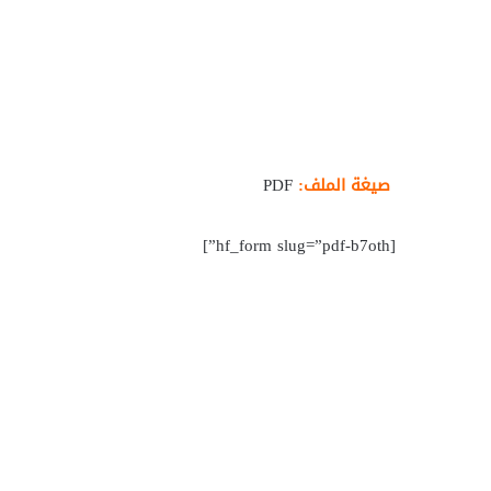
صيغة الملف:
PDF
[hf_form slug=”pdf-b7oth”]