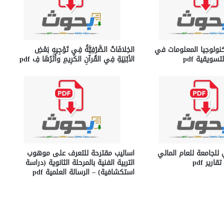
كنولوجيا المعلومات في
الخِلافَاتُ الصَّرْفِيَّةُ فِي تَوْجِيهِ بَعْضِ
سويقية pdf
الأبْنِيَةِ فِي القُرآنِ الكَرِيمِ وأَثَرُهَا فِ pdf
للجامعة للعام المالي
اساليب مقترحة للتعرف على موهوب
التربية الفنية بالمرحلة الثانوية (دراسة
استكشافية) – الرسالة العلمية pdf