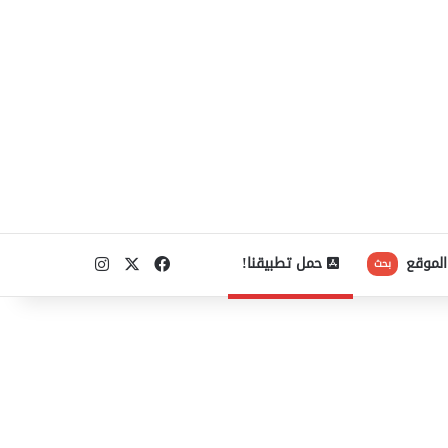
‫X
فيسبوك
انستقرام
الموقع
حمل تطبيقنا!
بحث