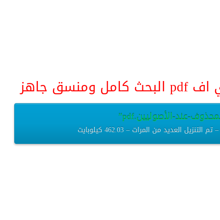
منسق جاهز
ذوف-عند-الأصوليين.pdf”