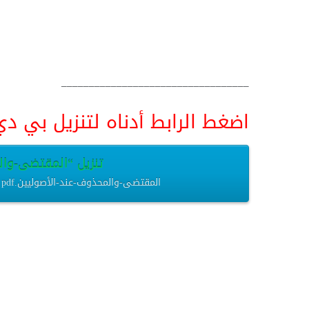
__________________________________
اضغط الرابط أدناه لتنزيل بي دي اف pdf البحث كامل و
تنزيل “المقتضى-والمح
المقتضى-والمحذوف-عند-الأصوليين.pdf – تم التنزيل العديد من المرات – 462.03 كيلوبايت