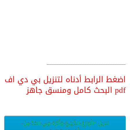
__________________________________
اضغط الرابط أدناه لتنزيل بي دي اف
pdf البحث كامل ومنسق جاهز
تنزيل “الْوَازِعُ-الدَّينِيُّ-وَأَثَرُهُ-فِي-الحَدِّ-مِنَ-