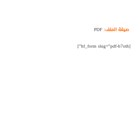
صيغة الملف:
PDF
[hf_form slug=”pdf-b7oth”]