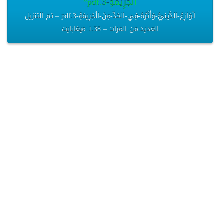
الْجَرِيمَةِ-3.pdf”
الْوَازِعُ-الدَّينِيُّ-وَأَثَرُهُ-فِي-الحَدِّ-مِنَ-الْجَرِيمَةِ-3.pdf – تم التنزيل
العديد من المرات – 1.38 ميغابايت