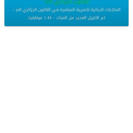
القانون-الجزائري.pdf”
المنازعات-الجبائية-للضريبة-المباشرة-في-القانون-الجزائري.pdf –
تم التنزيل العديد من المرات – 1.44 ميغابايت