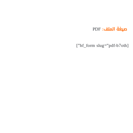
صيغة الملف:
PDF
[hf_form slug=”pdf-b7oth”]