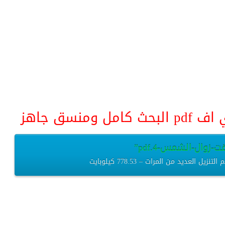
منسق جاهز
زوال-الشمس-4.pdf”