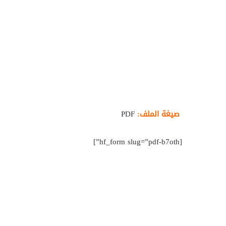
صيغة الملف:
PDF
[hf_form slug=”pdf-b7oth”]