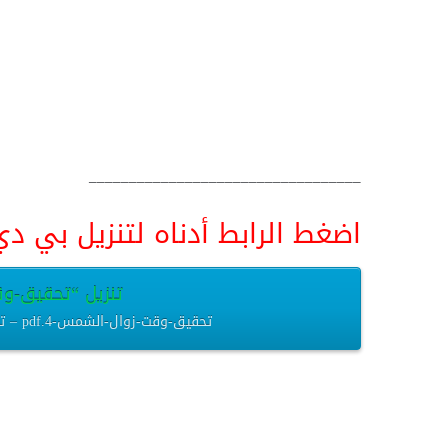
__________________________________
اضغط الرابط أدناه لتنزيل بي دي اف pdf البحث كامل و
تنزيل “تحقيق-وقت-
تحقيق-وقت-زوال-الشمس-4.pdf – تم التنزيل العديد من المرات – 778.53 كيلوبايت