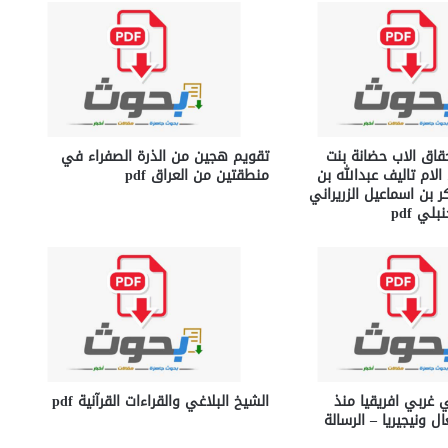
اق الاب حضانة بنت
تقويم هجين من الذرة الصفراء في
لام تاليف عبدالله بن
منطقتين من العراق pdf
 بن اسماعيل الزريراني
لي pdf
 غربي افريقيا منذ
الشيخ البلاغي والقراءات القرآنية pdf
ل ونيجيريا – الرسالة