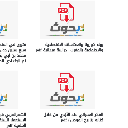
وباء كورونا وانعكاساته الاقتصادية
فتوى في استحق
والاجتماعية بالمغرب_ دراسة ميدانية pdf
سبع سنين دون ا
محمد بن ابي بكر
ثم البغدادي الحنب
الفكر العمراني عند الأزدي من خلال
الشعرالعربي في
كتابه (تاريخ الموصل) pdf
الاستعمار السنغا
العلمية pdf