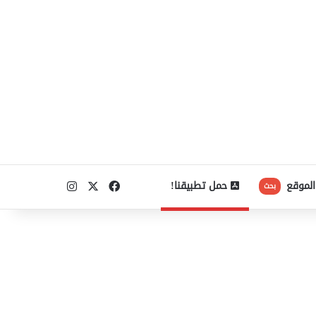
‫X
فيسبوك
انستقرام
الموقع
حمل تطبيقنا!
بحث