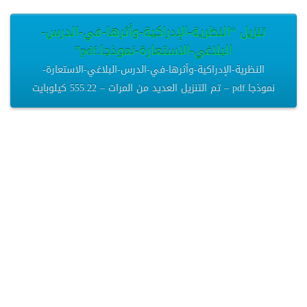
تنزيل “النظرية-الإدراكية-وأثرها-في-الدرس-
البلاغي-الاستعارة-نموذجا.pdf”
النظرية-الإدراكية-وأثرها-في-الدرس-البلاغي-الاستعارة-
نموذجا.pdf – تم التنزيل العديد من المرات – 555.22 كيلوبايت