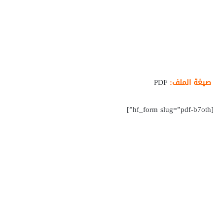
صيغة الملف:
PDF
[hf_form slug=”pdf-b7oth”]