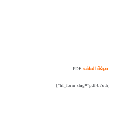
صيغة الملف:
PDF
[hf_form slug=”pdf-b7oth”]