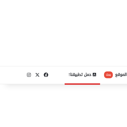
‫X
فيسبوك
انستقرام
الموقع
حمل تطبيقنا!
بحث