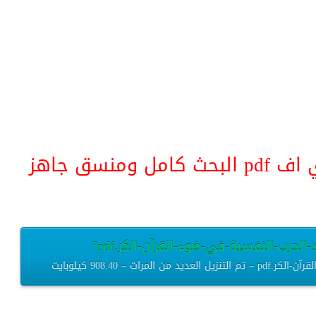
منسق جاهز
الحرب-النفسية-في-ضوء-القرآن-الكر.pdf”
 – 908.40 كيلوبايت