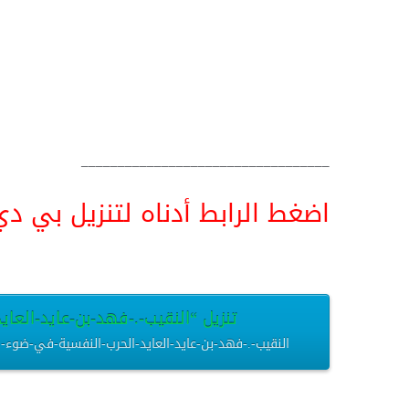
__________________________________
اضغط الرابط أدناه لتنزيل بي دي اف pdf البحث كامل و
تنزيل “النقيب-.-فهد-بن-عايد-العايد-
النقيب-.-فهد-بن-عايد-العايد-الحرب-النفسية-في-ضوء-القرآن-الكر.pdf – تم التنزيل العديد من المرات