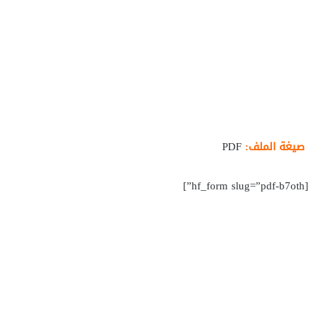
صيغة الملف:
PDF
[hf_form slug=”pdf-b7oth”]