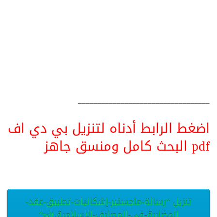
__________________________________
اضغط الرابط أدناه لتنزيل بي دي اف
pdf البحث كامل ومنسق جاهز
تنزيل “رسالة-ماجستير-إشكاليات-تطبيق-عقد-
المضاربة-في-المصارف-الاسلامية.pdf”