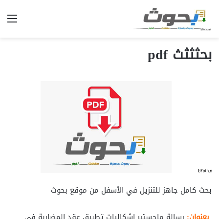
الق
بحثثثث pdf
بحث كامل جاهز للتنزيل في الأسفل من موقع بحوث
بعنوان:
رسالة ماجستير إشكاليات تطبيق عقد المضاربة في