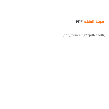
صيغة الملف:
PDF
[hf_form slug=”pdf-b7oth”]