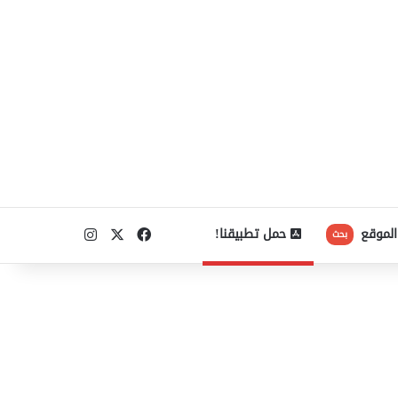
‫X
فيسبوك
انستقرام
الموقع
حمل تطبيقنا!
بحث