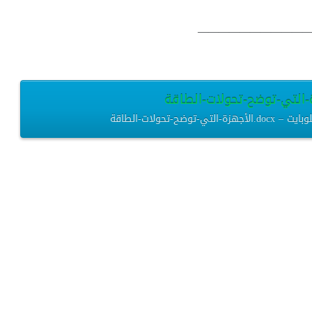
——————————