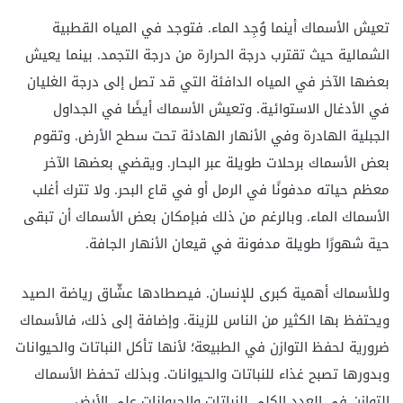
تعيش الأسماك أينما وُجِد الماء. فتوجد في المياه القطبية
الشمالية حيث تقترب درجة الحرارة من درجة التجمد. بينما يعيش
بعضها الآخر في المياه الدافئة التي قد تصل إلى درجة الغليان
في الأدغال الاستوائية. وتعيش الأسماك أيضًا في الجداول
الجبلية الهادرة وفي الأنهار الهادئة تحت سطح الأرض. وتقوم
بعض الأسماك برحلات طويلة عبر البحار. ويقضي بعضها الآخر
معظم حياته مدفونًا في الرمل أو في قاع البحر. ولا تترك أغلب
الأسماك الماء. وبالرغم من ذلك فبإمكان بعض الأسماك أن تبقى
حية شهورًا طويلة مدفونة في قيعان الأنهار الجافة.
وللأسماك أهمية كبرى للإنسان. فيصطادها عشّاق رياضة الصيد
ويحتفظ بها الكثير من الناس للزينة. وإضافة إلى ذلك، فالأسماك
ضرورية لحفظ التوازن في الطبيعة؛ لأنها تأكل النباتات والحيوانات
وبدورها تصبح غذاء للنباتات والحيوانات. وبذلك تحفظ الأسماك
التوازن في العدد الكلي للنباتات والحيوانات على الأرض.