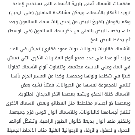
مفقسات الأسماك تُعنى بتربية الأسماك التي تستخدم لإعادة
تزويد الأنهار بالأسماك. ويمكن مشاهدة العاملين (على اليمين)
وهم يقومان بتفريغ البيض من إحدى إناث سمك السالمون وبعد
ذلك، يخصب البيض بالمني من ذكر سمك السالمون (في الوسط)
ثم يحفظ البيض المخ
الأسْماك فقاريات (حيوانات ذوات عمود فقاري) تعيش في الماء.
ويزيد أنواعها على عدد جميع أنواع الفقاريات الأخرى التي تعيش
في الماء وعلى اليابسة مجتمعة. وتتفاوت أنواع الأسماك تفاوتًا
كبيرًا في شكلها ولونها وحجمها. وكذا من العسير الجزم بأنها
تنتمي للمجموعة نفسها من الحيوانات. فمثلاً تشبه بعض
الأسماك كتلة الصخر، ويشبه بعضها الآخر الديدان الملتوية.
وبعضها ذو أجسام مفلطحة مثل الفطائر، وبعض الأسماك الأخرى
تنتفخ أجسامها كالبالونات. وللأسماك ألوان قوس قزح جميعها.
وللكثير منها ألوان بديعة كألوان الطيور الزاهية. وتشكِّل ألوانها
الحمراء والصفراء والزرقاء والأرجوانية الغنية مئات الأنماط الجميلة