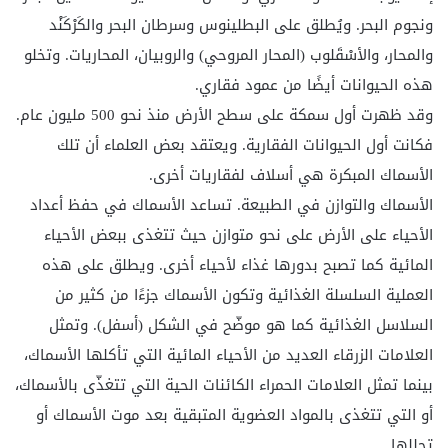
ونجوم البحر. ويُطلق على البطلينوس وسرطان البحر والكَرْكَنْد
والمحار، والأسْقَلوب (المحار المروحي) والروبيان، المحاريات. وتخلو
هذه الحيوانات أيضًا من عمود فقاري.
وقد ظهرت أول سمكة على سطح الأرض منذ نحو 500 مليون عام.
فكانت أول الحيوانات الفقارية. ويعتقد بعض العلماء أن تلك
الأسماك المبكرة هي أسلاف لفقاريات أخرى.
الأسماك والتوازن في الطبيعة. تساعد الأسماك في حفظ أعداد
الأحياء على الأرض على نحو متوازن حيث تتغذى ببعض الأحياء
المائية كما تصبح بدورها غذاء لأحياء أخرى. ويطلق على هذه
العملية السلسلة الغذائية وتكون الأسماك جزءًا من كثير من
السلاسل الغذائية كما هو موضّح في الشكل (أسفل). وتمثل
العلامات الزرقاء العديد من الأحياء المائية التي تأكلها الأسماك،
بينما تمثل العلامات الحمراء الكائنات الحية التي تتغذّى بالأسماك،
أو التي تتغذى بالمواد العضوية المتبقية بعد موت الأسماك أو
تحللها.