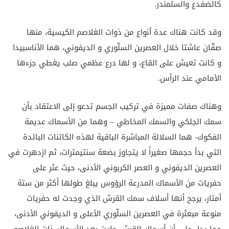
كالضفدع والسلمندر.
وقد كانت هناك عدة أنواع من ذوات الغلاصم الكيسية، منها
صفّان عاشتا خلال العصرين السلّوري و الديفوني، هما الأناسبيدا
و كانت تعيش على القاع، و لها درع عظمي صلب يغطي جزءها
الأمامي عند الرأس.
وهناك صفات مميزة في تركيب الجسم تدعو إلى الاعتقاد بأن
سمك الجلكي والسمك المخاطي – وهما من الأسماك عديمة
الفكوك- هما السلالة المباشرة الباقية لهذه الكائنات البائدة
التي بدأ حجمها صغيراً لا يتجاوز بضعة سنتيمترات، ثم ازدهرت في
العصرين الديفوني و العصر الكربوني الأدنى، حيث عثر على
حفريات من الأسماك المدرعة الرؤوس يبلغ طولها أكثر من ستة
أمتار، يرجح أنها أسلاف سمك القرش الذي وجدت له حفريات
منوعة مبعثرة في العصرين السلّوري الأعلى و الديفوني الأدنى،
مما يدل على أن أسماك القرش جاءت بعد الأسماك ذات الغلاصم