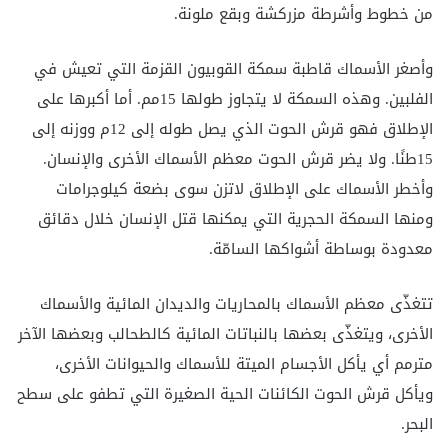
من خطوط وأشرطة مزركشة وبقع ملونة.
وأصغر الأسماك قاطبة سمكة القوبيون القزمة التي تعيش في
الفلبين. وهذه السمكة لا يتجاوز طولها 15مم. أما أكبرها على
الإطلاق فهو قرش الحوت الذي يصل طوله إلى 12م ووزنه إلى
15طنًا. ولا يضر قرش الحوت معظم الأسماك الأخرى والإنسان.
وأخطر الأسماك على الإطلاق لاتزن سوى بضعة كيلوجرامات
ومنها السمكة الحجرية التي يمكنها قتل الإنسان خلال دقائق
معدودة بوساطة أشواكها السامّة.
تتغذّى معظم الأسماك بالمحاريات والديدان المائية والأسماك
الأخرى، ويتغذّى بعضها بالنباتات المائية كالطحالب وبعضها الآخر
مترمم أي يأكل الأجسام الميتة للأسماك والحيوانات الأخرى،
ويأكل قرش الحوت الكائنات الحية الصغيرة التي تطفو على سطح
البحر.