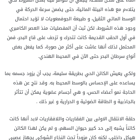
يتلاءم مع هذه البيئة المائية، حتى يضمن سرعة الحركة في
الوسط المائي الثقيل، و طبيعة الجوفمعويات لا تؤيد احتمال
وجود هذه الشروط، لكن ثبت أن المفصليات منذ العصر الكامبري
في أول الحقب القديمة كانت تتحرك و تزحف على قاع البحر، فمن
المحتمل لذلك أنها عاشت على أكثر من صورة، كما يفعل بعض
أنواع سرطان البحر حتى الآن في المحيط الهندي.
ولكي يعيش الكائن الحي بطريقة سليمة، يجب أن يزود جسمه بما
يساعده على الإحساس بالوسط المحيط به. وقد نتج عن هذه
الحاجة نمو أعضاء الحس، و هي أجسام عضوية يمكن أن تتأثر
بالجاذبية و الطاقة الضوئية و الحرارية و غير ذلك .
حلقة الانتقال الاولى بين الفقاريات واللافقاريات لابد أنها كانت
كائناً يشبه إلى حد كبير حيوان السهم، و لم يكن لهذا الكائن
هيكل داخلي، لكنه كان مزوداً تحت النخاع الشوكي بجهاز عصبي