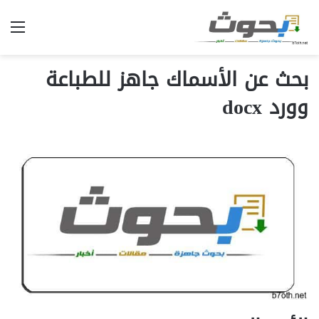
الق
بحث عن الأسماك جاهز للطباعة
وورد docx‎