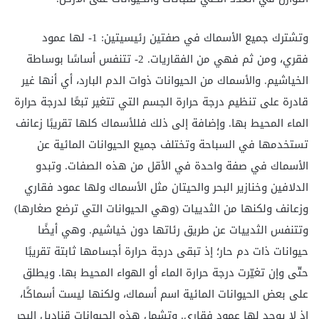
وتشترك جميع الأسماك في صفتين رئيسيتين: 1- لها عمود
فقري، ومن ثم فهي من الفقاريات. 2- تتنفس أساسًا بوساطة
الخياشيم. والأسماك من الحيوانات ذوات الدم البارد، أي أنها غير
قادرة على تنظيم درجة حرارة الجسم التي تتغير تبعًا لدرجة حرارة
الماء المحيط بها. وإضافة إلى ذلك فللأسماك كلها تقريبًا زعانف
تستخدمها في السباحة وتختلف جميع الحيوانات المائية عن
الأسماك في صفة واحدة في الأقل من هذه الصفات. وتبدو
الدلافين وخنازير البحر والحيتان مثل الأسماك ولها عمود فقاري
وزعانف ولكنها من الثدييات (وهي الحيوانات التي ترضع صغارها)
وتتنفس الثدييات عن طريق رئاتها دون خياشيم. وهي أيضًا
حيوانات ذات دم حار؛ إذ تبقى درجة حرارة أجسامها ثابتة تقريبًا
حتّى وإن تغيّرت درجة حرارة الماء أو الهواء المحيط بها. ويطلق
على بعض الحيوانات المائية اسم أسماك، ولكنها ليست أسماكًا،
إذ لا يوجد لها عمود فقاري. وتشمل هذه الحيوانات قناديل البحر