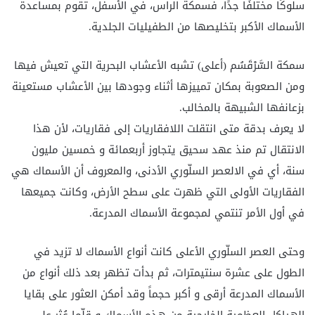
سلوكًا مختلفًا جدًا، فسمكة الراس، في الأسفل، تقوم بمساعدة
الأسماك الأكبر بتخليصها من الطفيليات الجلدية.
سمكة السَّرْقَسُم (أعلى) تشبه الأعشاب البحرية التي تعيش فيها
ومن الصعوبة بمكان تمييزها أثناء وجودها بين الأعشاب مستعينة
بزعانفها الشبيهة بالمخالب.
لا يعرف بدقة متى انتقلت اللافقاريات إلى فقاريات، لأن هذا
الانتقال تم منذ عهد سحيق يتجاوز أربعمائة و خمسين مليون
سنة، أي في الالعصر السلّوري الأدنى، والمعروف أن الأسماك هي
الفقاريات الأولى التي ظهرت على سطح الأرض، وكانت جميعها
في أول الأمر تنتمي لمجموعة الأسماك المدرعة.
وحتى العصر السلّوري الأعلى كانت أنواع الأسماك لا تزيد في
الطول على عشرة سنتيمترات، ثم بدأت تظهر بعد ذلك أنواع من
الأسماك المدرعة أرقى و أكبر حجماً وقد أمكن العثور على بقايا
الهياكل العظمية الخارجية من هذه الأسماك و قلّما عُثر على