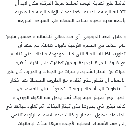
قائمة على نهاية الجسم تساعد سرعة الحركة، فكان لابد أن
تتشابه الزعنفة الذيلية ، كما دعمت الزوائد الزعنفية الصدرية
بأشعة قوية قصيرة تساعد السمكة على السباحة السريعة.
و خلال العصر الديفوني -أي منذ حوالي ثلاثمائة و خمسين مليون
عام- حدثت في القشرة الأرضية تغيرات هائلة، نتج عنها أن
تطورت الكائنات الحية التي كانت موجودة حينذاك؛ حتى تتلاءم
مع ظروف الحياة الجديدة، و حين تعاقبت على الكرة الأرضية
فترات من المطر الشديد، و فترات من الجفاف و الحرارة، كان على
الأسماك أن تتطور حتى تتلاءم مع الظروف المحيطة بها، فكان
أن تتطورت إلى أسماك رئوية تستطيع أن تبني لنفسها في
الطين جحراً تعيش فيه، وبها ثقب يدخل منه الهواء الجوي، و
كانت تبقى في جحورها حتى تجتاز الجفاف، ثم تعاود حياتها في
الماء عند هطول الأمطار. و كانت هذه الأسماك الرئوية تنتمي
إلى صف الأسماك المصلبة الأجنحة وفيها نشأت البرمائيات،