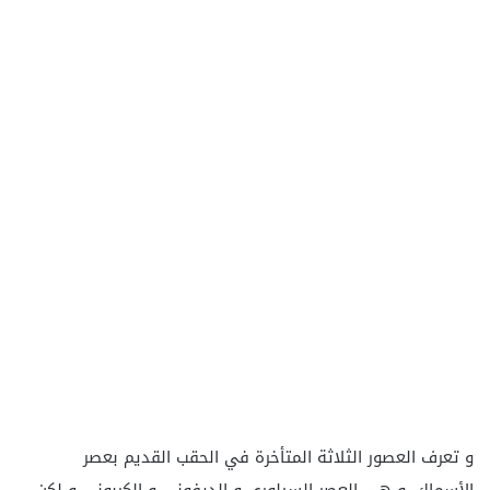
و تعرف العصور الثلاثة المتأخرة في الحقب القديم بعصر
الأسماك، و هي العصر السيلوري و الديفوني و الكربوني و لكن