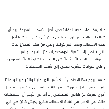
و لا يمكن على وجه الدقة تحديد أصل الأسماك المدرعة، بيد أن
هناك احتمالاً يشير إلى فصيلتين يمكن أن تكون إحداهما أصل
هذه الأسماك، وهما الجرابتوليتا وهي من صف الهِيدرَوَانيات
التي تنتمي إلى شعبة الجوفمعويات مثل الهيدرا والمران
وغيرهما، و الفصيلة الثانية هي التريلوبيتا ” أو ثلاثية الفصوص،
و هي حيوانات قشرية تنتمي إلى شعبة المفصليات.
و مما يرجح هذا الاحتمال أن كلاً من الجرابوليتا والتريلوبيتا و صلتا
إلى أقصى مراحل تطورهما في العصر السلّوري. قد تكون فصائل
أخرى تفرعت عن هاتين الفصيلتين، إلا أنه من الأرجح أن المفصليات
كانت هي الأصل في نشأة الأسماك، فلكيّ يعيش كائن حي في
الماء على شكل سمكة، ينبغي أن تتوافر فيه بعض الشروط لكي