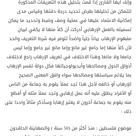
وإنك أيها القارئ إذا قمت بتحليل هذه التعريفات المذكورة
لتتمكن من تحليلها بغرض تحديد درجة دقتها وقياس مدى
إمكانية الاعتماد عليها في عملية وصف وضبط وتحديد ما يمكن
تسميته بالعمل الإرهابي أدركت أن كلاً منها لا يكفي لبيان
مفهوم الإرهاب بياناً جلياً واضحاً تتوفر فيه شرط التعريف والحد
لأن كلاً منها إما جامع غير مانع وإما مانع غير جامع وإما ليس
جامعا ولا مانعا وهذا الاختلاف في تعريف الإرهاب راجع لاختلاف
أذواق الدول ومصالحها وأيديولوجياتها فكل دولة تفسر الإرهاب
بما يلائم سياستها ومصالحها سواء وافق المعنى الصحيح
للإرهاب أو خالفه لأجل هذا تجد عملاً يقوم به جماعة من الناس
أو الأفراد يطلق عليه أنه عمل إرهابي وتجد عملاً مثله أو أفظع
منه يقوم به جماعة آخرون لا يعتبر إرهابا وسأذكر مثالاً واحدا على
ذلك :
موضوع فلسطين : منذ أكثر من (50 سنة ) والصهاينة الحاقدون