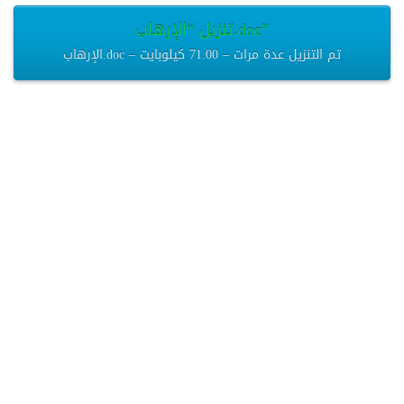
تنزيل “الإرهاب.doc”
الإرهاب.doc – تم التنزيل عدة مرات – 71.00 كيلوبايت