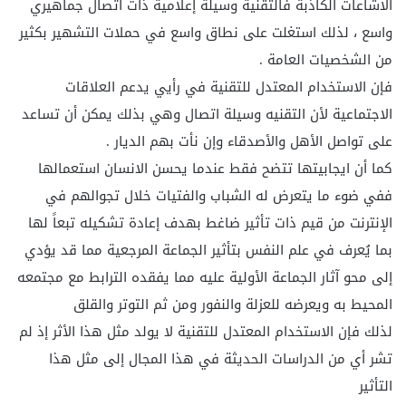
الاشاعات الكاذبة فالتقنية وسيلة إعلامية ذات اتصال جماهيري
واسع ، لذلك استغلت على نطاق واسع في حملات التشهير بكثير
من الشخصيات العامة .
فإن الاستخدام المعتدل للتقنية في رأيي يدعم العلاقات
الاجتماعية لأن التقنيه وسيلة اتصال وهي بذلك يمكن أن تساعد
على تواصل الأهل والأصدقاء وإن نأت بهم الديار .
كما أن ايجابيتها تتضح فقط عندما يحسن الانسان استعمالها
ففي ضوء ما يتعرض له الشباب والفتيات خلال تجوالهم في
الإنترنت من قيم ذات تأثير ضاغط بهدف إعادة تشكيله تبعاً لها
بما يُعرف في علم النفس بتأثير الجماعة المرجعية مما قد يؤدي
إلى محو آثار الجماعة الأولية عليه مما يفقده الترابط مع مجتمعه
المحيط به ويعرضه للعزلة والنفور ومن ثم التوتر والقلق
لذلك فإن الاستخدام المعتدل للتقنية لا يولد مثل هذا الأثر إذ لم
تشر أي من الدراسات الحديثة في هذا المجال إلى مثل هذا
التأثير