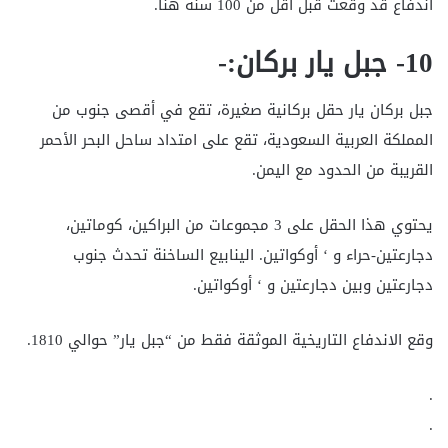
اندفاع قد وقعت قبل أقل من 100 سنة هنا.
10- جبل يار بركان:-
جبل بركان يار حقل بركانية صغيرة، تقع في أقصى جنوب من
المملكة العربية السعودية، تقع على امتداد ساحل البحر الأحمر
القريبة من الحدود مع اليمن.
يحتوي هذا الحقل على 3 مجموعات من البراكين، كوماتين،
دجارعتين-حراء و ‘ أوكواتين. الينابيع الساخنة تحدث جنوب
دجارعتين وبين دجارعتين و ‘ أوكواتين.
وقع الاندفاع التاريخية الموثقة فقط من “جبل يار” حوالي 1810.
.
.