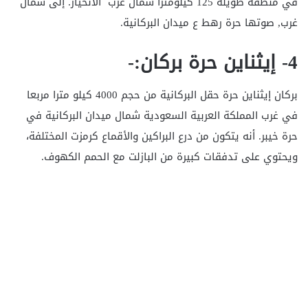
في منطقة طويلة 125 كيلومترا شمال غرب الانحياز. إلى شمال
غرب, صوتها حرة رهط ع ميدان البركانية.
4- إيثناين حرة بركان:-
بركان إيثناين حرة حقل البركانية من حجم 4000 كيلو مترا مربعا
في غرب المملكة العربية السعودية شمال ميدان البركانية في
حرة خيبر. أنه يتكون من درع البراكين والأقماع كرمزت المختلفة،
ويحتوي على تدفقات كبيرة من البازلت مع الحمم الكهوف.