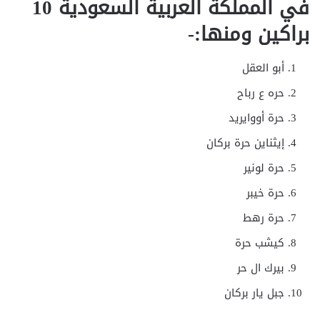
في المملكة العربية السعودية 10
براكين ومنها:-
أبو العقل
حره ع رباح
حرة أووايريد
إيثناين حرة بركان
حرة لونير
حرة خيبر
حرة رهط
كيشب حرة
بيرك ال حر
جبل يار بركان