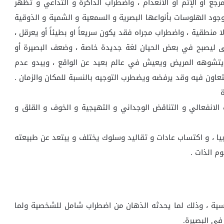
جع أو الإثم أو الانعدام ، واضطراب الذاكرة و التداعي و تظهر
ووجود الهلوسات بأنواعها البصرية و السمعية و الشمية و الذوقية
 منطقية ، واضطراب مجراه فقد يكون سريعاً او بطيئاً أو يعرقل ،
تى ليصبح في بعض الحيان لغة جديدة خاصة ، وضعف البصيرة أو
ويتشوهه المريض ويعيش في عالم بعيد عن الواقع ، ويبدو عدم
تعاون فيه وقد يرفضه ويضطرب التوجيه بالنسبة للمكان والزمان .
ات الانفعالي و التناقض الوجداني و التهيجية و الخوف و القلق و
ا ، و اكتساب عادات و تقاليد وسلوك يختلف و يبتعد عن طبيعته
م الذات .
سية ، وذلك لما يحدثه الذهان من اضطراب شامل للشخصية ولما
في البصيرة.