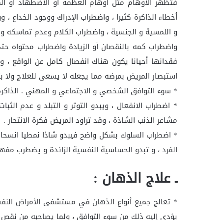
فتظهر الأوهام مثل أوهام العظمة أو الاضطهاد أو المر
أخطاء الذاكرة كثيرا ، واضطراب الإدراك ووجود الخداع ، 
و اللمسية و الجنسية ، واضطراب الكلام وعدم تماسكه ولا
واضطراب كمه بالنقصان أو الزيادة واضطراب محتواه ح
فقدانها أحيانا يكون هناك انفصال كامل عن الواقع ، 
استبصار المريض بمرضه مما يجعله لا يسعى للعلاج ولا ب
* سوء التوافق الشخصي و الاجتماعي و المهني . الذاكرة
* اضطراب الانفعال ، ويبدو التوتر و التبلد و عدم الثب
مشاعر الذنب الشاذة ، وقد تراود المريض فكرة الانتحار .
* اضطراب السلوك بشكل واضح فيبدو شاذا نمطيا انسحابي
الفرد ، و تبدو الحساسية النفسية الزائدة و يضطرب مفهو
ـ علاج الذهان :
* تعالج جميع أنواع الذهان في مستشفى الأمراض النف
يؤدي إليه ذلك من سوء التوافق ، ولما يصاحبه من نقص 