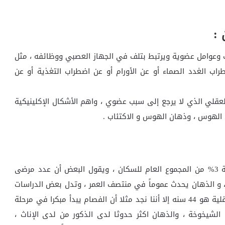
:
 وعوامل عضوية ويرتبط بتلف في الجهاز العصبي ووظائفه ، مثل
ب الغدد الصماء أو عن الأورام أو عن اضطراب التغذية أو عن
عقلي الذي لا يرجع إلى سبب عضوي ، واهم الأشكال الإكلينيكية
 و الهوس ، وذهان الهوس و الاكتئاب .
ـ مرضى الذهان كثيرون اليوم ، و يقدرهم البعض بنسبة 3% من المجموع العام للسكان ، ويقول البعض أن عدد مرضى
 ، و الذهان يحدث عموماً في منتصف العمر ، وتدل بعض الدراسات
على أن متوسط العمر عند دخول مستشفى الأمراض العقلية هو 44 سنه إلا أننا نجد مثلا أن الفصام يبدأ مبكرا في مرحلة
الشيخوخة ، والذهان اكثر حدوثا لدى الذكور من لدى الإناث ،