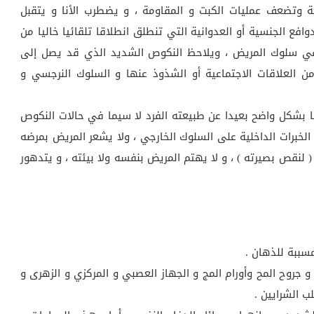
 وتضعف عمليات الكبت و المقاومة ، و يضطرب الأنا و يتقبل
وافع الجنسية أو العدوانية التي تنطلق انطلاقا تلقائيا خاليا من
في سلوك المريض ، ويلاحظ النكوص الشديد الذي قد يصل إلى
 العلاقات الاجتماعية أو الشذوذ عنها و السلوك النرجسي و
طربا بشكل واضح بعيدا عن طبيعته الفرد لا سيما في حالات النكوص
 و الخبرات الداخلية على السلوك الخارجي ، ولا يشعر المريض بمرضه
( لنقص بصيرته ) ، و لا يهتم المريض بنفسه ولا بيئته ، و يتدهور
مسببة للذهان .
و جروح المح وأورام المج و الجهاز العصبي و المركزي و الزهرى و
ب الشرايين .