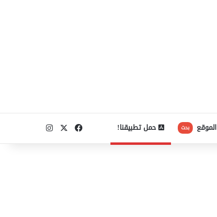
‫X
فيسبوك
انستقرام
الموقع
حمل تطبيقنا!
بحث