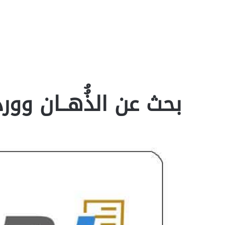
بحث عن الذُُهــان وورد oc