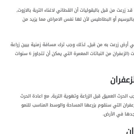
د زرعت من قبل بالبقوليات أن القطاني لاغناء التربة بالازوت,
بالبرسيم أو البطاطيس لأن لها نفس الامراض مما يزيد من
في أرض زرعت به من قبل, لذلك وجب ترك مسافة زمنية بيين زراعة
الزعفران واعادة زراعته في نفس الأرض من 3 الى 5 سنوات (الزعفران من النباتات المعمرة التي يمكن أن تتجاوز 6 سنوات
زعفران
ب الحرث العميق قبل الزراعة وتهوية التربة, مع اعادة الحرث
لزعفران التي سنقوم بزرعها المساحة والوسط المناسب للنمو
اجدها في الأرض.
ان