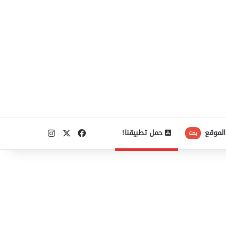
‫X
فيسبوك
انستقرام
الموقع
حمل تطبيقنا!
بحث