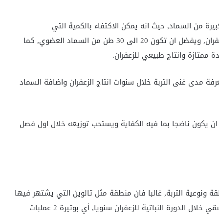
يرة من السماد, حيث انه يمكن الاكتفاء بالكمية التي
سنستعملها خلال الزراعة في السنة الاولى من زراعة الزعفران, ويفضل ان تكون 20 الى 30 طن من السماد العضوي, كما
 ممتازة وانتاج طبيعي للزعفران.
رفة مدى غنى التربة خلال سنوات انتاج الزعفران واضافة السماد
ان يكون ناضجا بما فيه الكفاية ويستحب توزيعه خلال اول فصل
ونوعية التربة, غالبا فان منطقة مثل تالوين التي يشتهر فيها
زراعة الزعفران بالمغرب يمكن اعتماد بين 8 الى 10 مرات سقي خلال الدورة النباتية للزعفران سنويا, أي بوتيرة 2 عملبات