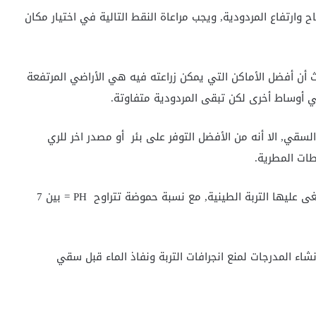
اح وارتفاع المردودية, ويجب مراعاة النقط التالية في اختيار مكان
ث أن أفضل الأماكن التي يمكن زراعته فيه هي الأراضي المرتفعة
لسقي, الا أنه من الأفضل التوفر على بئر أو مصدر اخر للري
ات المطرية.
التربة التي نريد زراعة الزعفران فيها من الأفضل أن لا تطغى عليها التربة الطينية, مع نسبة حموضة تتراوح PH = بين 7
شاء المدرجات لمنع انجرافات التربة ونفاذ الماء قبل سقي