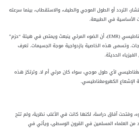
شار، التردد أو الطول الموجي والطيف، والاستقطاب، بينما سرعته
من القواسم المشتركة بين جميع أنواع الاشعاع الكهرومغناطيسي (EMR)، أن الضوء المرئي ينبعث ويمتص في هيئة “حزم”
ات. وتسمى هذه الخاصية بازدواجية موجة الجسيمات. تعرف
فيزياء الحديثة.
ومغناطيسي لأي طول موجي، سواء كان مرئي أم لا. وترتكز هذه
لة الإشعاع الكهرومغناطيسي.
، وفتحت آفاق دراسة، لكنها كانت في الأغلب نظرية، ولم تتح
دد من العلماء المسلمين في القرون الوسطى، ويأتي في