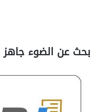
بحث عن الضوء جاهز doc‎