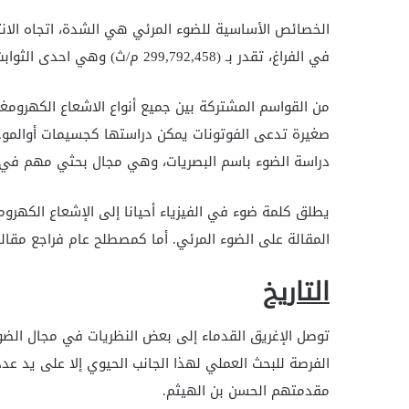
الخصائص الأساسية للضوء المرئي هي الشدة، اتجاه الانت
في الفراغ، تقدر بـ (299,792,458 م/ث) وهي احدى الثوابت الأساسية في الطبيعة.
صغيرة تدعى الفوتونات يمكن دراستها كجسيمات أوالموج
دراسة الضوء باسم البصريات، وهي مجال بحثي مهم في ال
يطلق كلمة ضوء في الفيزياء أحيانا إلى الإشعاع الكهر
المقالة على الضوء المرئي. أما كمصطلح عام فراجع مقا
التاريخ
توصل الإغريق القدماء إلى بعض النظريات في مجال الضوء
الفرصة للبحث العملي لهذا الجانب الحيوي إلا على يد ع
مقدمتهم الحسن بن الهيثم.