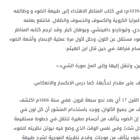
وكانت أبرز إسهامات الحسن بن الهيثم (354- 430هـ، 965-1039م) في كتاب المناظر الاهتداء إلى طبيعة الضوء و وظائفه
لمرايا الكروية والكسوف والخسوف والظلال. فانتفع بعلمه
ندي، وليوناردو دافينشي، ويوهان كبلر. وقد ترجم كتابه المناظر
وء مستقل عن اللون، وحلل لأول مرة عملية الإبصار، وأشعة الضوء
ام فنراها، في حين قال ابن الهيثم:
، وتنقل إليها وإلى المخ صورة الشيء.»
 على مقدار تحدُّبها، كما درس الانكسار والانعكاس.
لم يظهر عالم في الضوء يعتد به بعد ابن الهيثم إلا في القرن 17 أي بعد نحو سبعة قرون. ففي سنة 1666م اكتشف
لف من جميع الألوان، ووجد باستخدام المنشور أن كل لون في
ل إن الضوء يتألف من أجسام صغيرة تنتقل في خطوط مستقيمة
محل شك]. وفي نفس الوقت الذي وضع فيه نيوتن نظريته للضوء،
الضوء يتألف من موجات. وقدم نظريته الموجية لشرح طبيعة