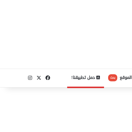
‫X
فيسبوك
انستقرام
الموقع
حمل تطبيقنا!
بحث