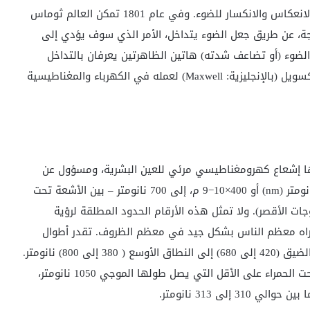
وتمكنت النظرية الموجية لهوغينس من تفسير ظاهرتي الانعكاس والانكسار للضوء. وفي عام 1801 تمكن العالم ثوماس
T) من إثبات أن الضوء موجة، عن طريق جعل الضوء يتداخل، الأمر الذي سوف يؤدي إلى
الضوء (أو تضاعف شدته) هاتين الظاهرتين يعرفان بالتداخل
الهدام والتداخل البناء على الترتيب. ثم لحق ذلك نشر ماكسويل (بالإنجليزية: Maxwell) لعمله في الكهرباء والمغناطيسية
ها إشعاع كهرومغناطيسي مرئي للعين البشرية، ومسؤول عن
حاسة الإبصار. يتراوح الطول الموجي للضوء ما بين 400 نانومتر (nm) أو 400×10−9 م، إلى 700 نانومتر – بين الأشعة تحت
جات الأقصر). ولا تمثل هذه الأرقام الحدود المطلقة لرؤية
 يراه معظم الناس بشكل جيد في معظم الظروف. تقدر أطوال
الموجات للمصادر المختلفة للضوء المرئي ما بين النطاق الضيق (420 إلى 680) إلى النطاق الأوسع ( 380 إلى 800) نانومتر.
يستطيع الأنسان تحت الظروف المثالية أن يرى الأشعة تحت الحمراء على الأقل التي يصل طولها الموجي 1050 نانومتر،
لى 313 نانومتر.