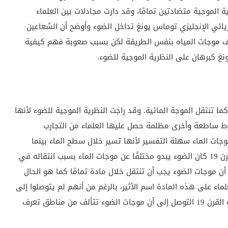
ة الموجية متضادتين تمامًا، وقد دارت مجادلات بين العلماء
10 سنة. وفي بداية القرن 19 شرح الفيزيائي الإنجليزي توماس يونغ تداخل الضوء وأوضح أن الشعاعين
ف موجات المياه بنفس الطريقة لكن بسبب صعوبة فهم كيفية
نغ كبرهان على النظرية الموجية للضوء.
ضوء موجة تنتقل كما تنتقل الموجة المائية. وقد راجت النظرية الموجية للضوء لأنها
ط ساطعة وأخرى مظلمة حصل عليها العلماء من التجارب
ات الماء سهلة التفسير لأنها تسير خلال سطح الماء بينما
الماء نفسه يتحرك إلى أعلى وأسفل. وبالنسبة لعلماء القرن 19 كان الضوء يبدو مختلفًا عن موجات الماء بسبب انتقاله في
ن موجات الضوء يجب أن تنتقل خلال مادة تمامًا كما هو الحال
لماء على هذه المادة اسم الأثير، بالرغم من أنهم لم يتوصلوا إلى
مايبرهن على وجود هذه المادة. واستطاع العلماء بنهاية القرن 19 التوصل إلى أن موجات الضوء تتألف من مناطق تعرف