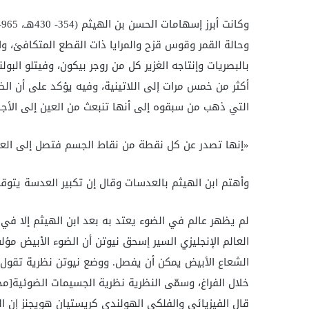
وحالة القمر وقوس قزح والمرايا ذات القطع المتكافئ، وا
بالبصريات وإنتاجه الغزير كل من روجر بيكون، وفيتلو البول
أكثر من خمس مرات إلى اللاتينية، وفيه يؤكد على أن الض
التي ذهب من سبقوه إلى أنها تنبعث من العين إلى الأجس
«إنها تصدر عن كل نقطة من نقاط الجسم فتصل إلى العين
وأهتم ابن الهيثم بالعدسات وقال إن تكبير العدسة يتوقف
العالم الإنجليزي السير إسحق نيوتن أن الضوء الأبيض مؤ
الشعاع الأبيض يمكن أن يفصل. ووضع نيوتن نظرية تقو
خلال الفراغ، وسمّى النظرية نظرية الجسيمات الضوئية[
قال الفيزيائي والفلكي الهولندي كريستيان هويجنز إن 