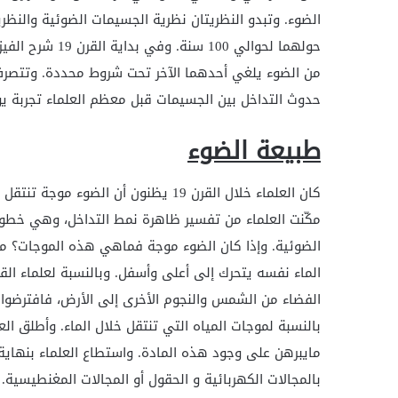
الضوء. وتبدو النظريتان نظرية الجسيمات الضوئية والنظري
حولهما لحوالي 0
من الضوء يلغي أحدهما الآخر تحت شروط محددة. وتتصر
حدوث التداخل بين الجسيمات قبل معظم العلماء تجربة يو
طبيعة الضوء
كان العلماء خلال القرن 19 يظنون أن ال
مكّنت العلماء من تفسير ظاهرة نمط التداخل، وهي خطو
الضوئية. وإذا كان الضوء موجة فماهي هذه الموجات؟ موج
الفضاء من الشمس والنجوم الأخرى إلى الأرض، فافترضوا أ
بالنسبة لموجات المياه التي تنتقل خلال الماء. وأطلق الع
بالمجالات الكهربائية و الحقول أو المجالات المغنطيسية.