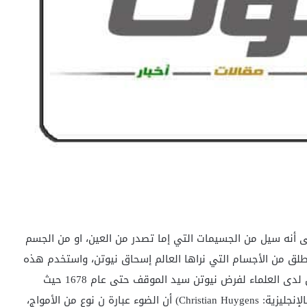
لى أنه سيل من الجسيمات التي إما تصدر من العين، او من الجسم
نطلق من الأجسام التي نراها العالم إسحاق نيوتن، واستخدم هذه
الفكرة لتفسير ظاهرتي الانعكاس والانكسار. بقي القبول لدى العلماء لفرض نيوتن سيد الموقف حتى عام 1678 حيث
اقترح الفيزيائي والفلكي الهولندي كرستيان هويجنس (بالإنجليزية: Christian Huygens) أن الضوء عبارة ن نوع من الأمواج،