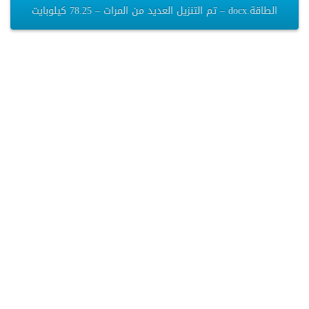
الطاقة.docx – تم التنزيل العديد من المرات – 78.25 كيلوبايت