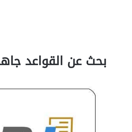
بحث عن القواعد جاهز oc‎