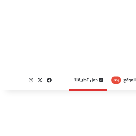
‫X
فيسبوك
انستقرام
الموقع
حمل تطبيقنا!
بحث