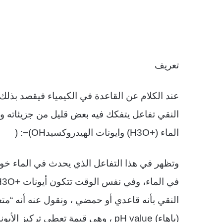
تعريف
عند الكلام عن القاعدة في الكيمياء فيقصد بذل
النقي تفاعل يتفكك فيه بعض قليل من جزيئاته وت
الماء
(H3O+)
وايونات الهيدروكسيد
(OH
−
) :
وتظهر في هذا التفاعل الذي يحدث في الماء خو
في الماء، وفي نفس الوقت تتكون أيونات
H3O+
النقي بأنه قاعدي أو حمضي ، ونقول عنه أنه “متع
(باهاء)
pH value
، وهي قيمة تعطي تركيز الأيون