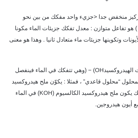
النقي 7 ، وهو تركيز منخفض جدا <جزيء واحد مفكك من بين نحو
) هو تفاعل متوازن : معدل تفكك جزيئات الماء مكونا
ونات وتكوينها جزيئات ماء متعادل ثانيا . وهذا هو معنى
ت الهيدروكسيد
(OH
−
)
وهي تتفكك في الماء فينفصل
محلول “محلول قاعدي” ، فمثلا : يكوّن ملح هيدروكسيد
ذلك يكون ملح هيدروكسيد الكالسيوم
(KOH)
في الماء
مع أيون هيدروجين
.