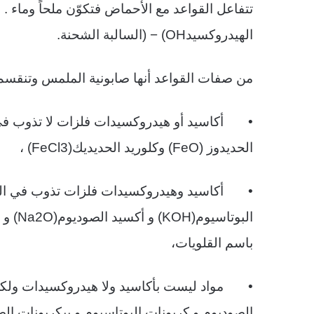
تتفاعل القواعد مع الأحماض فتكوّن ملحاً وماء .
الهيدروكسيد
(OH
−
)
السالبة الشحنة
.
من صفات القواعد أنها صابونية الملمس وتنقسم 
•
أكاسيد أو هيدروكسيدات فلزات لا تذوب في
الحديدوز
(FeO)
وكلوريد الحديديك
(FeCl3)
،
•
أكاسيد وهيدروكسيدات فلزات تذوب في ال
البوتاسيوم
(KOH)
و أكسيد الصوديوم
(Na2O)
و 
باسم القلويات،
•
مواد ليست بأكاسيد ولا هيدروكسيدات ولكن
الصوديوم و كربونات البوتاسيوم و بيكربونات الص