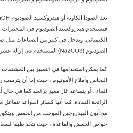
تعد الصودا الكاوية أو هيدروكسيد الصوديوم
aOH
فيستخدم هيدروكسيد الصوديوم في المختبرات ا
الكيميائي. ويدخل في كثير من الصناعات مثل ص
الصوديوم
(Na2CO3)
المستخدم في إزالة عسر ا
كما يمكن استخدامها في التمييز بين المشتقات ال
النحاس وأملاح الأمونيوم ، حيث إما أن يترسب ر
الماء ، أو يتصاعد غاز مميز برائحه كما في حال أم
الرائحة النفاذة. كما أنها كسائر القواعد تتفاع
مع أيون الهيدروجين الموجب من الحمض ويتكون ا
خواص الحمض والقاعدة ، حيث تتحد طبقا للمعاد