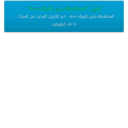
تنزيل “المحافظة-على-البيئة.docx”
المحافظة-على-البيئة.docx – تم التنزيل العديد من المرات –
44.31 كيلوبايت