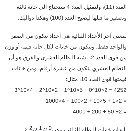
العدد (11)، ولتمثيل العدد 4 سنحتاج إلى خانة ثالثة
وتصفير ما قبلها ليصبح العدد (100) وهكذا دواليك.
بمعنى آخر اﻷعداد الثنائية هي أعداد تتكون من الصفر
والواحد فقط، وتتكون من خانات لكل خانة قيمة أو وزن
من قوى العدد 2، يشبه النظام العشري والفرق هو أن
النظام العشري يتكون من عشرة أرقام، ومن خانات
قيمتها قوى العدد 10، مثال:
×
×
×
×
10^3
10^2 + 4
10^1 + 2
10^0 + 5
4252 = 2
×
×
×
×
1000
100 + 4
10 + 2
1 + 5
2
=
2+ 50 + 200 + 4000
=
2
1
0
أوزان خانات النظام الثنائي، وهي
2
،
2
،
2
،
…