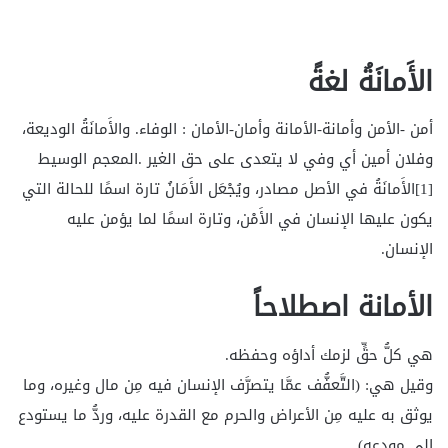
الأَمانَةُ لغةً
أمن -الأمن وأمانة-الأمانة وأمان-الأمان : الوفاء. والأَمانَةُ الوديعة،
وفلان أمين أي وفي لا يتعدى على حق الغير .المعجم الوسيط
[1]الأَمانَةُ في الأصل مصادر، ويُجْعَل الأَمَانُ تارة اسمًا للحالة التي
يكون عليها الإنسان في الأَمْن، وتارة اسمًا لما يؤمن عليه
الإنسان.
الأمانة اصطلاحاً
هي كلُّ حقٍّ لزمك أداؤه وحفظه.
وقيل هي: (التَّعفُّف عمَّا يتصرَّف الإنسان فيه مِن مال وغيره، وما
يوثق به عليه مِن الأعراض والحرم مع القدرة عليه، وردُّ ما يستودع
إلى مودعه) .