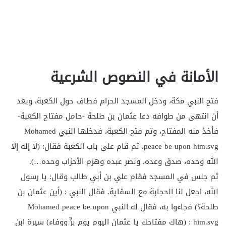
الأمانة في النصوص الشرعية
فتح النبي مكة، ودخل المسجد الحرام فطاف حول الكعبة، وبعد
أن انتهى من طوافه دعا عثمان بن طلحة -حامل مفتاح الكعبة-
فأخذ منه المفتاح، وتم فتح الكعبة، فدخلها النبي Mohamed
peace be upon him.svg، ثم قام على باب الكعبة فقال: (لا إله إلا
الله وحده، صدق وعده، ونصر عبده وهزم الأحزاب وحده…).
ثم جلس في المسجد فقام علي بن أبي طالب وقال: يا رسول
الله، اجعل لنا الحجابة مع السقاية. فقال النبي : (أين عثمان بن
طلحة؟) فجاءوا به، فقال له النبي Mohamed peace be upon
him.svg : (هاك مفتاحك يا عثمان اليوم يوم برٍّ ووفاء) سيرة ابن