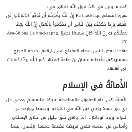
هشام. ونزل في هذا قول الله تعالى في:
سورة النساءRa bracket.png إِنَّ اللّهَ يَأْمُرُكُمْ أَن تُؤدُّواْ الأَمَانَاتِ إِلَى
أَهْلِهَا وَإِذَا حَكَمْتُم بَيْنَ النَّاسِ أَن تَحْكُمُواْ بِالْعَدْلِ إِنَّ اللّهَ نِعِمَّا
يَعِظُكُم بِهِ إِنَّ اللّهَ كَانَ سَمِيعًا بَصِيرًا Aya-58.png La bracket.png.
[3]
وهكذا رفض النبي إعطاء المفتاح لعلي ليقوم بخدمة الحجيج
وسقايتهم، وأعطاه عثمان بن طلحة امتثالا لأمر الله بردِّ الأمانات
إلى أهلها.
الأَمانَةُ في الإسلام
الأَمانَةُ هي أداء الحقوق، والمحافظة عليها، فالمسلم يعطي كل
ذي حق حقه؛ يؤدي حق الله في العبادة، ويحفظ جوارحه عن
الحرام، ويرد الودائع… إلخ. وهي خلق جليل من أخلاق الإسلام،
وأساس من أسسه، فهي فريضة عظيمة حملها الإنسان، بينما