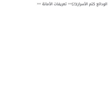
الودائع كتم الأسرار)[2]== تعريفات الأمانة ==