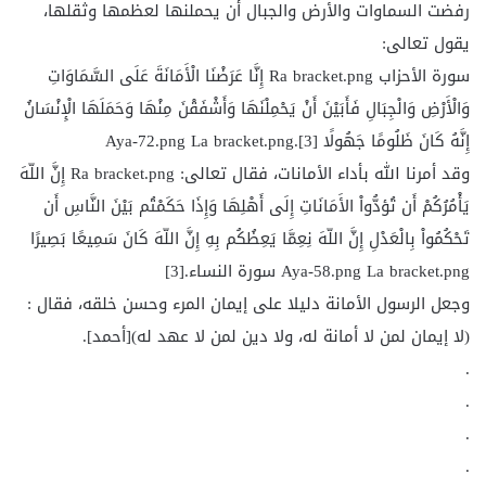
رفضت السماوات والأرض والجبال أن يحملنها لعظمها وثقلها،
يقول تعالى:
سورة الأحزاب Ra bracket.png إِنَّا عَرَضْنَا الْأَمَانَةَ عَلَى السَّمَاوَاتِ
وَالْأَرْضِ وَالْجِبَالِ فَأَبَيْنَ أَنْ يَحْمِلْنَهَا وَأَشْفَقْنَ مِنْهَا وَحَمَلَهَا الْإِنْسَانُ
إِنَّهُ كَانَ ظَلُومًا جَهُولًا Aya-72.png La bracket.png.[3]
وقد أمرنا الله بأداء الأمانات، فقال تعالى: Ra bracket.png إِنَّ اللّهَ
يَأْمُرُكُمْ أَن تُؤدُّواْ الأَمَانَاتِ إِلَى أَهْلِهَا وَإِذَا حَكَمْتُم بَيْنَ النَّاسِ أَن
تَحْكُمُواْ بِالْعَدْلِ إِنَّ اللّهَ نِعِمَّا يَعِظُكُم بِهِ إِنَّ اللّهَ كَانَ سَمِيعًا بَصِيرًا
Aya-58.png La bracket.png سورة النساء.[3]
وجعل الرسول الأمانة دليلا على إيمان المرء وحسن خلقه، فقال :
(لا إيمان لمن لا أمانة له، ولا دين لمن لا عهد له)[أحمد].
.
.
.
.