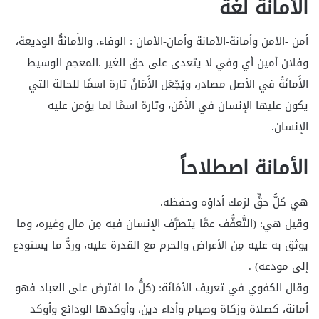
الأَمانَةُ لغةً
أمن -الأمن وأمانة-الأمانة وأمان-الأمان : الوفاء. والأَمانَةُ الوديعة،
وفلان أمين أي وفي لا يتعدى على حق الغير .المعجم الوسيط
الأَمانَةُ في الأصل مصادر، ويُجْعَل الأَمَانُ تارة اسمًا للحالة التي
يكون عليها الإنسان في الأَمْن، وتارة اسمًا لما يؤمن عليه
الإنسان.
الأمانة اصطلاحاً
هي كلُّ حقٍّ لزمك أداؤه وحفظه.
وقيل هي: (التَّعفُّف عمَّا يتصرَّف الإنسان فيه مِن مال وغيره، وما
يوثق به عليه مِن الأعراض والحرم مع القدرة عليه، وردُّ ما يستودع
إلى مودعه) .
وقال الكفوي في تعريف الأمَانَة: (كلُّ ما افترض على العباد فهو
أمانة، كصلاة وزكاة وصيام وأداء دين، وأوكدها الودائع وأوكد