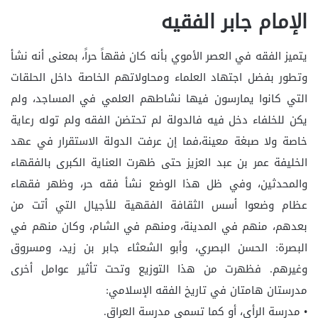
الإمام جابر الفقيه
يتميز الفقه في العصر الأموي بأنه كان فقهاً حراً، بمعنى أنه نشأ
وتطور بفضل اجتهاد العلماء ومحاولاتهم الخاصة داخل الحلقات
التي كانوا يمارسون فيها نشاطهم العلمي في المساجد، ولم
يكن للخلفاء دخل فيه فالدولة لم تحتضن الفقه ولم توله رعاية
خاصة ولا صبغة معينة،فما إن عرفت الدولة الاستقرار في عهد
الخليفة عمر بن عبد العزيز حتى ظهرت العناية الكبرى بالفقهاء
والمحدثين، وفي ظل هذا الوضع نشأ فقه حر، وظهر فقهاء
عظام وضعوا أسس الثقافة الفقهية للأجيال التي أتت من
بعدهم، منهم في المدينة، ومنهم في الشام، وكان منهم في
البصرة: الحسن البصري، وأبو الشعثاء جابر بن زيد، ومسروق
وغيرهم. فظهرت من هذا التوزيع وتحت تأثير عوامل أخرى
مدرستان هامتان في تاريخ الفقه الإسلامي:
• مدرسة الرأي، أو كما تسمى مدرسة العراق.