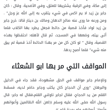
إلى مكة، وفي الرقبة يشتريها للعتق، وفي الأضحية. وقال : كان
جابر بن زيد لا يم اكس في شيء يتقرب به إلى الله عز وجل” .
ومن ورعه ما روى عنه صالح الدهان ومالك بن دينار قالا: خرج جابر
بن زيد لواد فأخذ قصبة من حائط فجعل يطرد بها الكلاب فلما
أتى بيته، وضعها في المسجد، ثم قال لأهله: احتفظوا بهذه
القصبة، وقال ” لو كان كل من مر بهذا الحائط أخذ قصبة لم يبق
منه شيء” فلما أصبح ردها.
المواقف التي مر بها ابو الشعثاء
وللإمام جابر مواقف في الحق مشهودة، فقد جاء في الدليل
والبرهان “روى أن الحجاج كان يكتب وجابر حاضر لديه، فسقط
القلم من يد الحجاج، فقال لجابر ناولني القلم،فقال له جابر: قال
رسول الله صلى الله عليه وسلم ((لعن الله الظالمين وأعوانهم
وأعوان أعوانهم ولو بمدة قلم )).