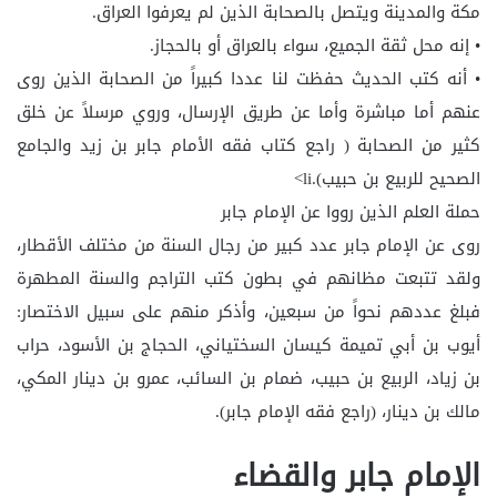
مكة والمدينة ويتصل بالصحابة الذين لم يعرفوا العراق.
• إنه محل ثقة الجميع، سواء بالعراق أو بالحجاز.
• أنه كتب الحديث حفظت لنا عددا كبيراً من الصحابة الذين روى
عنهم أما مباشرة وأما عن طريق الإرسال، وروي مرسلاً عن خلق
كثير من الصحابة ( راجع كتاب فقه الأمام جابر بن زيد والجامع
الصحيح للربيع بن حبيب).li>
حملة العلم الذين رووا عن الإمام جابر
روى عن الإمام جابر عدد كبير من رجال السنة من مختلف الأقطار،
ولقد تتبعت مظانهم في بطون كتب التراجم والسنة المطهرة
فبلغ عددهم نحواً من سبعين، وأذكر منهم على سبيل الاختصار:
أيوب بن أبي تميمة كيسان السختياني، الحجاج بن الأسود، حراب
بن زياد، الربيع بن حبيب، ضمام بن السائب، عمرو بن دينار المكي،
مالك بن دينار، (راجع فقه الإمام جابر).
الإمام جابر والقضاء