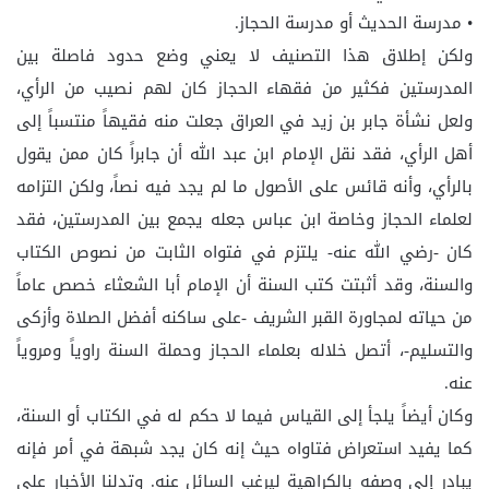
• مدرسة الحديث أو مدرسة الحجاز.
ولكن إطلاق هذا التصنيف لا يعني وضع حدود فاصلة بين
المدرستين فكثير من فقهاء الحجاز كان لهم نصيب من الرأي،
ولعل نشأة جابر بن زيد في العراق جعلت منه فقيهاً منتسباً إلى
أهل الرأي، فقد نقل الإمام ابن عبد الله أن جابراً كان ممن يقول
بالرأي، وأنه قائس على الأصول ما لم يجد فيه نصاً، ولكن التزامه
لعلماء الحجاز وخاصة ابن عباس جعله يجمع بين المدرستين، فقد
كان -رضي الله عنه- يلتزم في فتواه الثابت من نصوص الكتاب
والسنة، وقد أثبتت كتب السنة أن الإمام أبا الشعثاء خصص عاماً
من حياته لمجاورة القبر الشريف -على ساكنه أفضل الصلاة وأزكى
والتسليم-، أتصل خلاله بعلماء الحجاز وحملة السنة راوياً ومروياً
عنه.
وكان أيضاً يلجأ إلى القياس فيما لا حكم له في الكتاب أو السنة،
كما يفيد استعراض فتاواه حيث إنه كان يجد شبهة في أمر فإنه
يبادر إلى وصفه بالكراهية ليرغب السائل عنه. وتدلنا الأخبار على