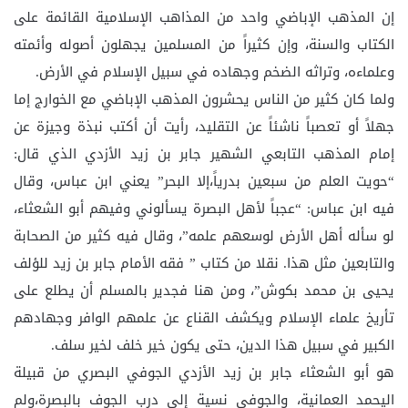
إن المذهب الإباضي واحد من المذاهب الإسلامية القائمة على
الكتاب والسنة، وإن كثيراً من المسلمين يجهلون أصوله وأئمته
وعلماءه، وتراثه الضخم وجهاده في سبيل الإسلام في الأرض.
ولما كان كثير من الناس يحشرون المذهب الإباضي مع الخوارج إما
جهلاً أو تعصباً ناشئاً عن التقليد، رأيت أن أكتب نبذة وجيزة عن
إمام المذهب التابعي الشهير جابر بن زيد الأزدي الذي قال:
“حويت العلم من سبعين بدرياً،إلا البحر” يعني ابن عباس، وقال
فيه ابن عباس: “عجباً لأهل البصرة يسألوني وفيهم أبو الشعثاء،
لو سأله أهل الأرض لوسعهم علمه”، وقال فيه كثير من الصحابة
والتابعين مثل هذا. نقلا من كتاب ” فقه الأمام جابر بن زيد للؤلف
يحيى بن محمد بكوش”، ومن هنا فجدير بالمسلم أن يطلع على
تأريخ علماء الإسلام ويكشف القناع عن علمهم الوافر وجهادهم
الكبير في سبيل هذا الدين، حتى يكون خير خلف لخير سلف.
هو أبو الشعثاء جابر بن زيد الأزدي الجوفي البصري من قبيلة
اليحمد العمانية، والجوفي نسية إلى درب الجوف بالبصرة،ولم