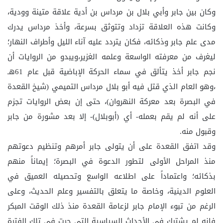
وكان بين جابر وأبي بلال بن مرداس بن أدية علاقة متينة وودية،
وكانت هذه العلاقة تزداد وتتوثق بسرعة، وأخذ مرداس يدرك
مدى علم جابر وذكائه، فكان يتردد عليه آناء الليل وأطراف النهار؛
ليغرف من معرفته الواسعة وعلمه الغزير،ويبدو من الروايات أن
نجم جابر أخذ يتألق في سماء الحركة الإباضية قبل عام 61هـ
،وهو العام الذي قتل فيه أبو بلال مرداس التميمي (شيخ القعدة
في البصرة بعد معركة النهروان)، حتى إن بعض الروايات تجزم
على أنه لم يقم بعمله- أي (أبوبلال)- إلا بعد مشورة من جابر
وقبول منه.
وقد اتفق القعدة على أن يتولى جابر أمرهم وتنظيم دعوتهم
منذ المراحل الأولى لتطور الدعوة في البصرة؛ إيماناً منهم
بذكائه؛ واعتماداً على اطلاعه الواسع وتحصيله العميق في
العلوم الدينية، وخاصة ما يتعلق بالتفسير وعلم الحديث، وعلى
الرغم من تبوء الإمام جابر لزعامة القعدة منذ ذلك الوقت المبكر
فإنه لم يشترك في الأحداث السياسية التي جرت في تلك الفترة