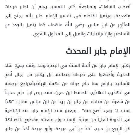
أصحاب القراءات، وبمراجعة كتب التفسير يعلم أن لجابر قراءات
متعددة، ويتميز الاتجاه في تفسير الإمام جابر بأنه يجنح إلى
المأثور عن ابن عباس -رضي الله عنهما-، كما يتميز بالبعد عن
الأساطير والإسرائيليات والميل إلى المدلول اللغوي.
الإمام جابر المحدث
يعتبر الإمام جابر من أئمة السنة في البصرة،وقد وثقه جميع نقاد
الحديث وأجمعوا على ضبطه وعدالته، بل يعتبر من رجال أصح
الأسانيد بالرغم مما حام حوله من تهمة الإباضية،(راجع ترجمته
في تهذيب التهذيب للحافظ ابن حجر). فقد روى ابن حزم حديثاً
عن شعبة عن قتادة عن جابر بن زيد عن ابن عباس فقال: “هذا
إسناد لا يوجد أصح منه” ، ويعتبر سند الإمام جابر عند الإباضية
في الذروة العليا من مرتبة الإسناد وإن عنعنته مقطوع باتصالها؛
لان الربيع بن حبيب أخذ عن أبي عبيدة، وأبو عبيدة أخذ عن جابر،