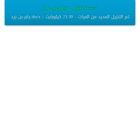
تنزيل “جابر-بن-زيد.docx”
جابر-بن-زيد.docx – تم التنزيل العديد من المرات – 23.30 كيلوبايت