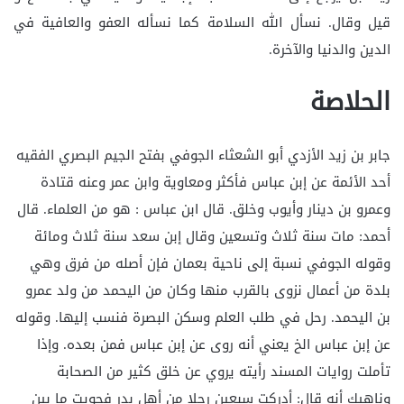
قيل وقال. نسأل الله السلامة كما نسأله العفو والعافية في
الدين والدنيا والآخرة.
الحلاصة
جابر بن زيد الأزدي أبو الشعثاء الجوفي بفتح الجيم البصري الفقيه
أحد الأئمة عن إبن عباس فأكثر ومعاوية وابن عمر وعنه قتادة
وعمرو بن دينار وأيوب وخلق. قال ابن عباس : هو من العلماء. قال
أحمد: مات سنة ثلاث وتسعين وقال إبن سعد سنة ثلاث ومائة
وقوله الجوفي نسبة إلى ناحية بعمان فإن أصله من فرق وهي
بلدة من أعمال نزوى بالقرب منها وكان من اليحمد من ولد عمرو
بن اليحمد. رحل في طلب العلم وسكن البصرة فنسب إليها. وقوله
عن إبن عباس الخ يعني أنه روى عن إبن عباس فمن بعده. وإذا
تأملت روايات المسند رأيته يروي عن خلق كثير من الصحابة
وناهيك أنه قال: أدركت سبعين رجلا من أهل بدر فحويت ما بين