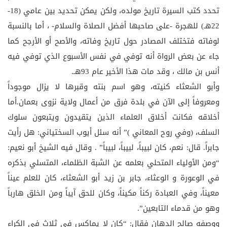
تحدد كتب السيرة تاريخ مولده، ولكن يمكن تحديد بين عامي (18-
22هـ) للهجرة -على صاحبها أفضل الصلاة والسلام- ، أما بالنسبة
لوفاته فتختلف المصادر حول تاريخ وفاته، والأصح أو الأرجح كما
جاء عن بعض الرواة أنه توفي في نفس الأسبوع الذي توفي فيه
أنس بن مالك ، وقد مات هذا الأخير عام 93هـ.
وأبو الشعثاء كنيته، وهو اسم بنته وقبرها لا يزال موجوداً
ومعروفاً إلى الآن في بلدة فرق من أعمال ولاية نزوى بعمان.أما
أخلاقه فكانت أخلاق العلماء الذين يتقيدون ويتبعون سلوك
السلف، (وفي روح المعاني )” أنه سئل أيوب السختياني: هل رأيت
جابراً. قال: نعم، كان لبيباً، لبيباً، لبيباً” . وقال فيه الشيخ أبو نعيم:
“ومن الأولياء المتحلي بعلمه عن الشبة الظلماء، المتسلي بذكره
في الوعورة و الوعثاء، جابر بن زيد أبو الشعثاء، كان للعلم عيناً
معيناً، وفي العبادة ركناً مكيناً، وكان للحق آيباً ومن الخلق هارباً
وهو من قدماء التابعين”.
ووصفه صالح الدهان فقال: “كان لا يماكس في ثلاث في الكراء