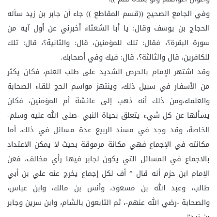
وفي الجامع الصحيح ((قسم المقاطع )) جاء أن جابر بن زيد سأله
الحجاج بن يوسف وقال: يا أبا الشعثاء أخبرني عن أول آيه من
سورة البقرة؟، فقال: تلك للمؤمنين، قال: والثانية؟، قال: تلك
للكافرين، قال والثالثة؟، قال: فيك وفي أصحابك.
وقد اشتهر الإمام بالحرص الشديد على طلب العلم، فكان يكثر
من الأسفار في سبيل ذلك، وينتهز مواسم الحج للقاء الصحابة
والعلماء،ومن ذلك أنه ذهب إلى عائشة أم المؤمنين، فكان
يسألها عن كل شيء يتعلق بحياة النبي -صلى الله عليه وسلم-
الخاصة، وقد وجد في مسند الربيع عدة مسائل في ذلك، أما
مكانته في الإجماع فهي مكانة مرموقة بحيث لا يمكن الاعتداد
بالاجماع في المسائل التي يكون لجابر فيها رأي مخالف، فعن
الإمام ابن حزم أنه قال ” أف لكل إجماع يخرج عنه علي بن أبي
طالب، وعبد الله بن مسعود، وأنس بن مالك، وابن عباس،
والصحابة -رضي الله عنهم-، ثم التابعون بالشام، وابن سرين وجابر
بن زيد”.