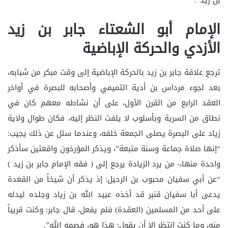
الإمام أبو الشعتاء جابر بن زيد
الأزدي والحركة الإباضية
ترجع علاقة جابر بن زيد بالحركة الإباضية إلى وقت مبكر من شبابه،
بعد لجوء مرداس بن أدية التميمي وأصحابه للبصرة في أواخر
العقد الرابع من القرن الأول، على أن نشاطه معهم كان في
نطاق من السرية وبأسلوب لا يلفت النظر إليه، فكان طوال ولاية
زياد على البصرة يصلى الجمعة خلفه، وعندما سئل عن ذلك يجيب:
“إنها صلاة جماعة وسنة متبعة”، ويذكر المؤرخون واقعتين سأذكر
واحدة منها،- من يرد الزيادة يرجع إلى ( فقه الإمام جابر بن زيد )
“عن أبي سفيان محبوب بن الرحيل: إذ يذكر أن شيخاً من القعدة
يدعى أبا سفيان قنبر قد أخذه عبيد الله بن زياد وجلده ليدله
على أحد من المسلمين (العقدة) فلم يفعل، قال جابر: وكنت قريباً
منه، وما كنت انتظر إلا أن يقول: هذا هو، فصمه الله”.