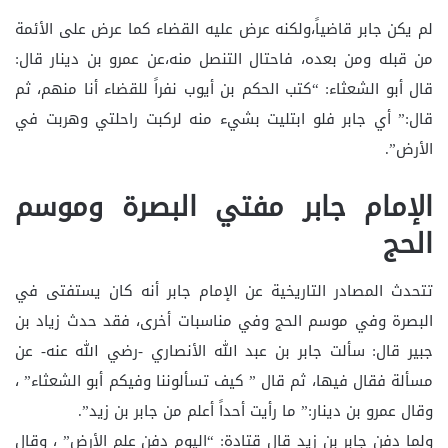
لم يكن جابر قاضياً،ولكنه عرض عليه القضاء كما عرض على الأئمة
من قبله ومن بعده، فاحتال التنصل منه،عن عمرو بن دينار قال:
قال أبو الشعثاء: “كتب الحكم بن أيوب نفراً للقضاء أنا منهم، ثم
قال:” أي جابر فلو ابتليت بشيء منه لركبت راحلتي وهربت في
الأرض”.
الإمام جابر مفتي البصرة وموسم
الحج
تتحدث المصادر التاريخية عن الإمام جابر أنه كان يستفتى في
البصرة وفي موسم الحج وفي مناسبات أخرى، فقد حدث زياد بن
جبير قال: سألت جابر بن عبد الله الأنصاري -رضي الله عنه- عن
مسألة فقال فيها، ثم قال ” كيف تسألوننا وفيكم أبو الشعثاء” ،
وقال عمرو بن دينار:” ما رأيت أحداً أعلم من جابر بن زيد”.
ولما دفن جابر بن زيد قال قتادة: “اليوم دفن علم الأرض” ، وقال