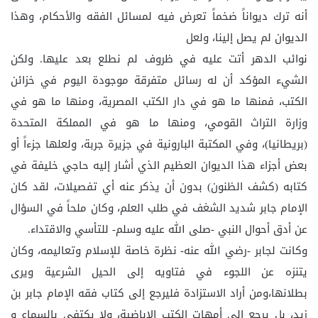
أنه ترك ديواناً ضخماً تعرض فيه لمسائل الفقه والأحكام، وهذا
الديوان لم يصل إلينا، ولعل
نوائب الدهر أتت عليه في ظروف لم نطلع بعد عليها. ولكن
الشيء المؤكد أن له رسائل متفرقة موجودة اليوم في خزائن
الكتب، فمنها ما هو في دار الكتب المصرية، ومنها ما هو في
وزارة التراث القومي، ومنها ما هو في المملكة المتحدة
(بريطانيا)، وفي المكتبة البارونية في جزيرة جربة، ولعلها جزءاً أو
بعض أجزاء هذا الديوان العظيم الذي أشار إليه حاجي خليفة في
كتابه (كشف الظنون) بدون أن يذكر عنه أي تفصيلات، لقد كان
الإمام جابر شديد الشغف في طلب العلم، وكان ملحاً في السؤال
عن أدق أحوال النبي -صلى الله عليه وسلم- للتأسي والاقتداء.
وكانت لجابر -رضي الله عنه- نظرة خاصة للإسلام وتعاليمه، وكان
يتنزه عن اللجوء في فتاويه إلى الحيل الشرعية ويرى
بطلانها،ومن أراد الاستزادة فليرجع إلى كتاب فقه الإمام جابر بن
زيد، بل يرجع إلى أمهات الكتب الإباضية، ولا يكتفي بالسماع و