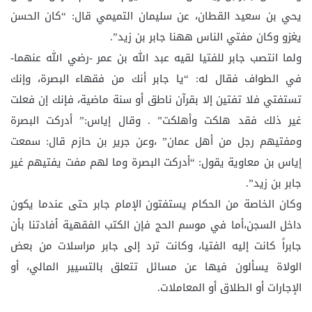
يحي بن سعيد القطان، عن سليمان التميمي قال: “كان الحسن
يغزو وكان مفتي الناس ههنا جابر بن زيد”.
ولما انتصب جابر للفتيا لقيه عبد الله بن عمر -رضي الله عنهما-
في الطواف فقال له: “يا جابر أنك من فقهاء البصرة، وإنك
تستفتي فلا تفتين إلا بقرآن ناطق أو سنة ماضية، فإنك إن فعلت
غير ذلك فقد هلكت وأهلكت” . وقال إياس:” أدركت البصرة
ومفتيهم رجل من أهل عمان” ،وعن جرير بن حازم قال: سمعت
إياس بن معاوية يقول: “أدركت البصرة وما لهم مفت يفتيهم غير
جابر بن زيد”.
وكان الخاصة من الحكام يستفتون الإمام جابر حتى عندما يكون
داخل السجن،أما في موسم الحج فإن الكتب الفقهية أفادتنا بأن
جابراً كانت إليه الفتيا، وكانت ترد إلى جابر مراسلات من بعض
الولاة يسألون فيها عن مسائل تتعلق بالتسيير المالي، أو
الإجارات أو الطلاق أو المعاملات.