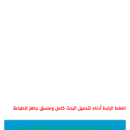
اضغط الرابط أدناه لتحميل البحث كامل ومنسق جاهز للطباعة
تنزيل “جهود-المواطن-في-المحافظة-على-