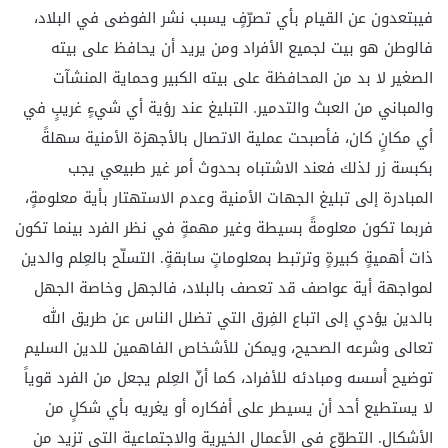
فيبتعدون عن القيام بأي تصرّفٍ يسبب نشر الفوضى في البلاد،
فالوطن هو بيت لجميع الأفراد ومن يريد أن يحافظ على بيته
الصغير لا بد من المحافظة على بيته الكبير وحماية المنشآت
والمباني من العبث والتدمير. التبليغ عند رؤية أي شيءٍ غريبٍ في
أي مكانٍ كان، فأصبحت عملية الاتصال بالأجهزة الأمنية سهلةً
بكبسة زر لذلك فعند الاشتباه بحدوث أمر غير طبيعي يجب
المبادرة إلى تبليغ الجهات الأمنية وعدم الاستهتار بأية معلومةٍ،
فربما تكون معلومةً بسيطة وغير مهمةٍ في نظر الفرد بينما تكون
ذات أهميةٍ كبيرةٍ وترتبط بمعلوماتٍ سابقةٍ. التسلّح بالعِلم والدين
لمواجهة أية عواصف قد تعصف بالبلاد، فالجهل وخاصة الجهل
بالدين يؤدي إلى اتباع الفِرق التي تضلل الناس عن طريق الله
تعالى وشرعه الصحيح، ويمكن للأشخاص الفاهمين للدين السليم
توضيح أسسه ومبادئه للأفراد، كما أنّ العِلم يجعل من الفرد قوياً
لا يستطيع أحد أن يسيطر على أفكاره أو يغريه بأي شكلٍ من
الأشكال. التطوّع في الأعمال الخيرية والاجتماعية التي تزيد من