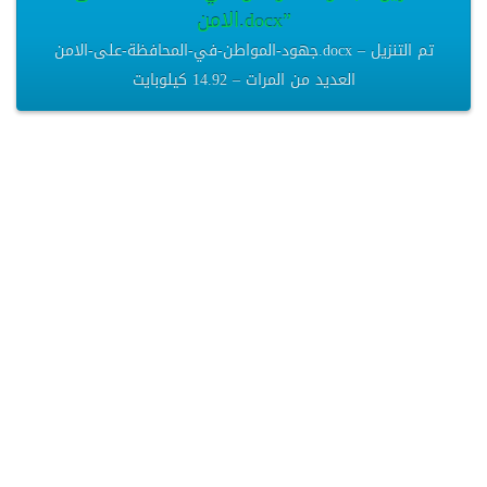
الامن.docx”
جهود-المواطن-في-المحافظة-على-الامن.docx – تم التنزيل
العديد من المرات – 14.92 كيلوبايت