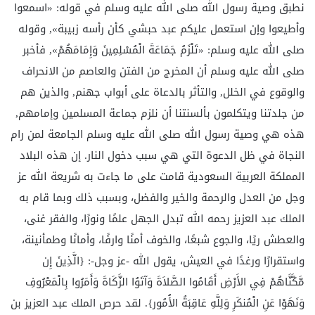
نطبق وصية رسول الله صلى الله عليه وسلم في قوله: «اسمعوا
وأطيعوا وإن استعمل عليكم عبد حبشي كأن رأسه زبيبة», وقوله
صلى الله عليه وسلم: «تَلْزَمُ جَمَاعَةَ الْمُسْلِمِينَ وَإِمَامَهُمْ», فأخبر
صلى الله عليه وسلم أن المخرج من الفتن والعاصم من الانحراف
والوقوع في الخلل, والتأثر بالدعاة على أبواب جهنم, والذين هم
من جلدتنا ويتكلمون بألسنتنا أن نلزم جماعة المسلمين وإمامهم,
هذه هي وصية رسول الله صلى الله عليه وسلم الجامعة لمن رام
النجاة في ظل الدعوة التي هي سبب دخول النار. إن هذه البلاد
المملكة العربية السعودية قامت على ما جاءت به شريعة الله عز
وجل من العدل والرحمة والخير والفضل، وبسبب ذلك وبما قام به
الملك عبد العزيز رحمه الله تبدل الجهل علمًا ونورًا، والفقر غنى،
والعطش ريًا، والجوع شبعًا، والخوف أمنًا وارفًا، وأمانًا وطمأنينة،
واستقرارًا ورغدًا في العيش، يقول الله -عز وجل-: {الَّذِينَ إِن
مَّكَّنَّاهُمْ فِي الأَرْضِ أَقَامُوا الصَّلاَةَ وَآتَوُا الزَّكَاةَ وَأَمَرُوا بِالْمَعْرُوفِ
وَنَهَوْا عَنِ الْمُنكَرِ وَلِلَّهِ عَاقِبَةُ الأُمُور}. لقد حرص الملك عبد العزيز بن