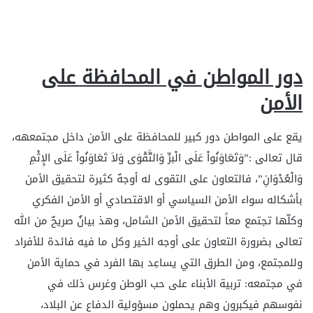
دور المواطن في المحافظة على
الأمن
يقع على المواطن دور كبير للمحافظة على الأمن داخل مجتمعهه،
قال تعالى :”وَتَعَاوَنُواْ عَلَى الْبرِّ وَالتَّقْوَى وَلاَ تَعَاوَنُواْ عَلَى الإِثْمِ
وَالْعُدْوَانِ”، فالتعاون على التقوى له أوجهٌ كثيرة لتحقيق الأمن
بأشكاله سواء الأمن السياسي أو الاقتصادي أو الأمن الفكري
وكلّها تجتمع معاً لتحقيق الأمن الشامل، وهذ بيانٌ صريحٌ من الله
تعالى بضرورة التعاون على أوجه الخير وكل ما فيه فائدة للأفراد
وللمجتمع، ومن الطرق التي يساعِد بها الفرد في حماية الأمن
في مجتمعه: تربية الأبناء على حب الوطن وغرس ذلك في
نفوسهم فيكبرون وهم يحملون مسؤولية الدفاع عن البلاد،