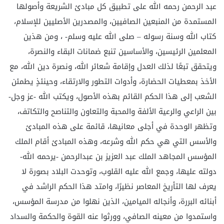
عبد الرحمن رحمه الله على تطبيق كل مبادئ الشريعة وأصولها
المستمدة من المنبعين الصافيين، والمصدرين الأصليين للإسلام،
كتاب الله وسنة رسوله – صلى الله عليه وسلم- ، ومن هذين
المعلمين الرئيسين، والأساسين تنبع ضمانات البقاء والنصرة،
ويتحقق تبعًا لذلك العدل وإقامة شعائر الله، ونصرة دين الله، مع
الأخذ بمعطيات الحضارة، وأدوات التطور والارتقاء، وحينئذٍ يطمئن
الشعب إلى هذا الحكم القائم بهذه الأصول، ويكتب الله -عز وجل-
بين الراعي والرعية الألفة والمحبة والتعاون والتناصح والتكاتف،
وتظهر الوحدة في أجلى معانيها، قائمة على هذه المبادئ
والأسس التي هي حكم الله وشرعه، وهذه المبادئ أقام الملك
المؤسس المجاهد الملك عبد العزيز بن عبدالرحمن -يرحمه الله-
دولته عليها، وجمع الله عليه القلوب، وتوحدت البلاد بصورة لا
يعرف لها التأريخ المعاصر نظيرًا، وامتد هذا الحكم الراشد في
أبنائه البررة، وأنجاله الميامين، الذين نهلوا من مدرسة المؤسس،
واستمدوا من معينه الصافي، وورثوا عنه القوة والحكمة والسداد