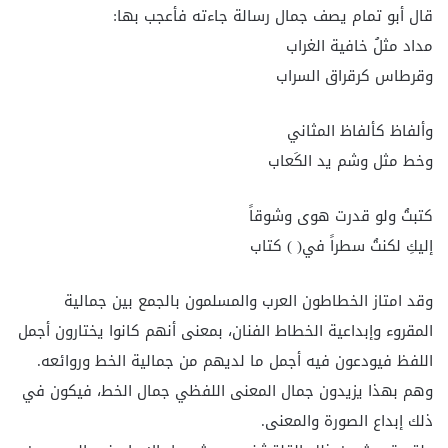
قال أبو تمام يصف جمال رسالة جاءته فأعجب بها:
مداد مثلُ خافية الغراب
وقرطاس كرقراق السراب
وألفاظ كألفاظ المثاني
وخط مثل وشم يد الكَعاب
كتبتُ ولو قدرت هوى وشوقاً
إليكِ لكنتُ سطراً في( ) كتاب
وقد امتاز الخطاطون العرب والمسلمون بالجمع بين جمالية
المقروء وإبداعية الخطاط الفنان، بمعنى أنهم كانوا يختارون أجمل
اللفظ فيودعون فيه أجمل ما لديهم من جمالية الخط وروائعه.
وهم بهذا يزيدون جمال المعنى اللفظي جمال الخط، فيكون في
ذلك إبداع الصورة والمعنى.