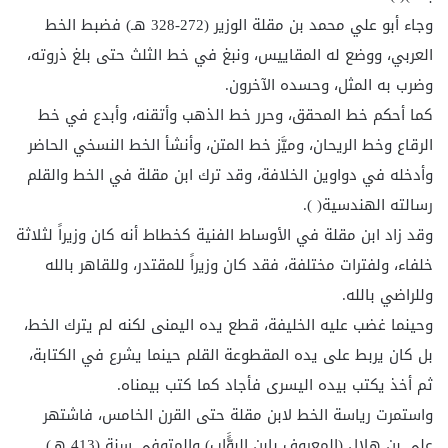
وجاء أبو علي محمد بن مقلة الوزير (272-328 هـ) فضبط الخط
العربي، ووضع له المقاييس، ونبغ في خط الثلث حتى بلغ ذروته،
وضرب به المثل، وحسده الآخرون.
كما أحكم خط المحقق، وحرر خط الذهب وأتقنه، وأبدع في خط
الرقاع وخط الريحان، وميَّز خط المتن، وأنشأ الخط النسخي الحاضر
وأدخله في دواوين الخلافة، وقد ترك ابن مقلة في الخط والقلم
رسالته الهندسية( ).
وقد زاد ابن مقلة في الأوساط الفنية كخطاط أنه كان وزيراً لثلاثة
خلفاء، ولفترات مختلفة، فقد كان وزيراً للمقتدر، وللقاهر بالله
وللراضي بالله.
وحينما غضب عليه الخليفة، قطع يده اليمنى لكنه لم يترك الخط،
بل كان يربط على يده المقطوعة القلم حينما يشرع في الكتابة،
ثم أخذ يكتب بيده اليسرى فأجاد كما كتب بيمناه.
واستمرت رياسة الخط لابن مقلة حتى القرن الخامس، فاشتهر
علي بن هلال (المعروف بابن البوًَّاب) والمتوفى سنة (413 هـ)