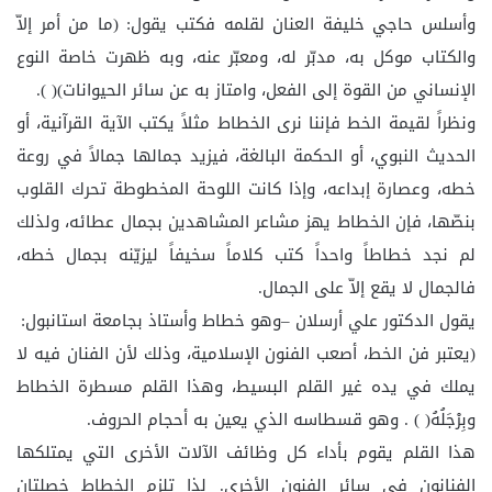
وأسلس حاجي خليفة العنان لقلمه فكتب يقول: (ما من أمر إلاّ
والكتاب موكل به، مدبّر له، ومعبّر عنه، وبه ظهرت خاصة النوع
الإنساني من القوة إلى الفعل، وامتاز به عن سائر الحيوانات)( ).
ونظراً لقيمة الخط فإننا نرى الخطاط مثلاً يكتب الآية القرآنية، أو
الحديث النبوي، أو الحكمة البالغة، فيزيد جمالها جمالاً في روعة
خطه، وعصارة إبداعه، وإذا كانت اللوحة المخطوطة تحرك القلوب
بنصّها، فإن الخطاط يهز مشاعر المشاهدين بجمال عطائه، ولذلك
لم نجد خطاطاً واحداً كتب كلاماً سخيفاً ليزيّنه بجمال خطه،
فالجمال لا يقع إلاّ على الجمال.
يقول الدكتور علي أرسلان –وهو خطاط وأستاذ بجامعة استانبول:
(يعتبر فن الخط، أصعب الفنون الإسلامية، وذلك لأن الفنان فيه لا
يملك في يده غير القلم البسيط، وهذا القلم مسطرة الخطاط
وبِرْجَلُهُ( ) . وهو قسطاسه الذي يعين به أحجام الحروف.
هذا القلم يقوم بأداء كل وظائف الآلات الأخرى التي يمتلكها
الفنانون في سائر الفنون الأخرى. لذا تلزم الخطاط خصلتان