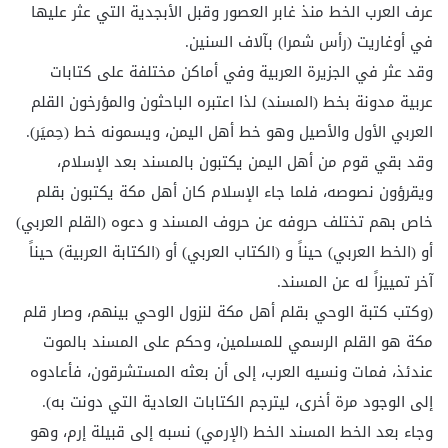
عرف العرب الخط منذ غابر العصور وقبل الأبجدية التي عثر عليها
في أوغاريت (رأس شمرا) بآلاف السنين.
وقد عثر في الجزيرة العربية وفي أماكن مختلفة على كتابات
عربية مدونة بخط (المسند) لذا اعتبره الباحثون والمؤرخون القلم
العربي الأول والأصيل وهو خط أهل اليمن، ويسمونه خط (حِميَر).
وقد بقي قوم من أهل اليمن يكتبون بالمسند بعد الإسلام،
ويقرؤون نصوصه، فلما جاء الإسلام كان أهل مكة يكتبون بقلم
خاص بهم تختلف حروفه عن حروف المسند و دعوه (القلم العربي)
أو (الخط العربي) حيناً و (الكتاب العربي) أو (الكتابة العربية) حيناً
آخر تمييزاً له عن المسند.
(وكتب كتبة الوحي بقلم أهل مكة لنزول الوحي بينهم، وصار قلم
مكة هو القلم الرسمي للمسلمين، وحكم على المسند بالموت
عندئذ، فمات ونسيه العرب، إلى أن بعثه المستشرقون، فأعادوه
إلى الوجود مرة أخرى، ليترجم الكتابات العادية التي دونت به).
وجاء بعد الخط المسند الخط (الإرمي) نسبه إلى قبيلة إرم، وهو