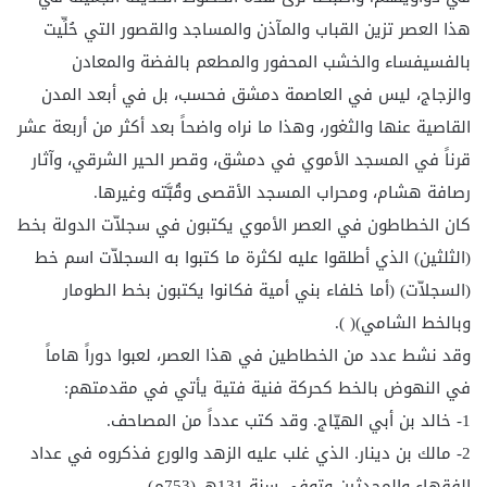
هذا العصر تزين القباب والمآذن والمساجد والقصور التي حُلِّيت
بالفسيفساء والخشب المحفور والمطعم بالفضة والمعادن
والزجاج، ليس في العاصمة دمشق فحسب، بل في أبعد المدن
القاصية عنها والثغور، وهذا ما نراه واضحاً بعد أكثر من أربعة عشر
قرناً في المسجد الأموي في دمشق، وقصر الحير الشرقي، وآثار
رصافة هشام، ومحراب المسجد الأقصى وقُبَّته وغيرها.
كان الخطاطون في العصر الأموي يكتبون في سجلاّت الدولة بخط
(الثلثين) الذي أطلقوا عليه لكثرة ما كتبوا به السجلاّت اسم خط
(السجلاّت) (أما خلفاء بني أمية فكانوا يكتبون بخط الطومار
وبالخط الشامي)( ).
وقد نشط عدد من الخطاطين في هذا العصر، لعبوا دوراً هاماً
في النهوض بالخط كحركة فنية فتية يأتي في مقدمتهم:
1- خالد بن أبي الهيّاج. وقد كتب عدداً من المصاحف.
2- مالك بن دينار. الذي غلب عليه الزهد والورع فذكروه في عداد
الفقهاء والمحدثين وتوفي سنة 131هـ (753م).