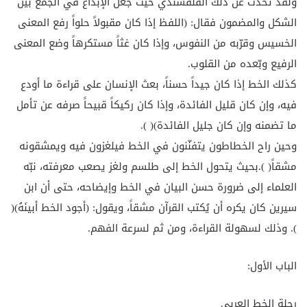
ولقد تحدث عن ذلك القلقشندي حيث جعل الإبداع في الجمع بين
الشكل والمضمون فقال: (اللفظ إذا كان مقبولاً حلواً رفع المعنى
الخسيس وقرّبه من النفوس، وإذا كان غثاً مستكرهاً وضع المعنى
الرفيع وبّعده من القلوب.
كذلك الخط إذا كان جيداً حسناً، بعث الإنسان على قراءة ما أودع
فيه، وإن كان قليل الفائدة، وإذا كان ركيكاً قبيحاً صرفه عن تأمل
ما تضمنه وإن كان جليل الفائدة)( ).
وحين راح الخطاطون يتفنّنون في الخط فيلغزون فيه ويمشقونه
مشقاً( ).بحيث يتحول الخط إلى طلسم ولغز يصعب معرفته، نبّه
العلماء إلى ضرورة حسن البيان في الخط وإيضاحه، حتى أن ابن
سيرين كان يكره أن يُكتب القرآن مشقاً، ويقول: (أجود الخط أبينَهُ)(
). وذلك لسهولة القراءة، ومن ثم لسرعة الفهم.
الباب الأول:
رحلة الخط العربي