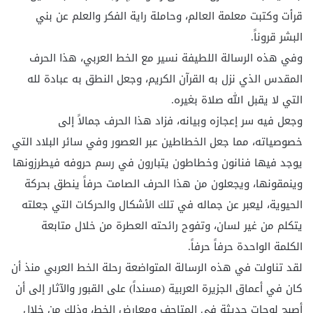
قرأت وكتبت معلمة العالم، وحاملة راية الفكر والعلم عن بني
البشر قروناً.
وفي هذه الرسالة اللطيفة نسير مع الخط العربي، هذا الحرف
المقدس الذي نزل به القرآن الكريم، وجعل النطق به عبادة لله
التي لا يقبل الله صلاة بغيره.
وجعل فيه سر إعجازه وبيانه، فزاد هذا الحرف جمالاً إلى
خصوصياته، مما جعل الخطاطين عبر العصور وفي سائر البلاد التي
يوجد فيها فنانون وخطاطون يتبارون في رسم حروفه فيطرزونها
وينمقونها، ويجعلون من هذا الحرف الصامت حرفاً ينطق بحركة
الحيوية، ليعبر عن جماله في تلك الأشكال والحركات التي جعلته
يتكلم من غير لسان، وتفوح رائحته العطرة من خلال متابعة
الكلمة الواحدة حرفاً حرفاً.
لقد تناولت في هذه الرسالة المتواضعة رحلة الخط العربي منذ أن
كان في أعماق الجزيرة العربية (مسنداً) على القبور والآثار إلى أن
أصبح لوحات حديثة في المتاحف ومعارض الخط، وذلك من خلال