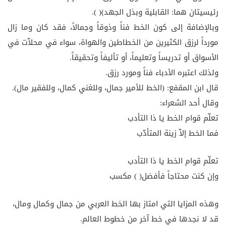
رئيسيتان هما: القابلية وبذل الجهد)( ).
وبالإضافة إلى كون الخط فناً وذوقاً وجمالاً، فقد كان وما زال
مورداً لرزق الكثيرين من الخطاطين والهواة، سواء في محلاّت في
الأسواق أو تدريساً وتعليماً، أو تأليفاً وتحقيقاً.
ولذلك اعتبره الأدباء فناً ومورد رزق.
قال ابن المقفع: (الخط للأمير جمال، وللغني كمال، وللفقير مال).
وقال أحد الشعراء:
تعلّم قوام الخط يا ذا التأدب
فما الخط إلاّ زينة المتأدّب
تعلّم قوام الخط يا ذا التأدب
وإن كنت محتاجاً فأفضل( ) مكسب
وهذه المزايا التي امتاز بها الخط العربي من جمال وكمال ومال،
قد لا نجدها في خط آخر من خطوط العالم.