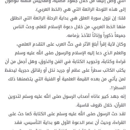
التي وصل إليها من خلال جهود مضنية، ومقاييس متقنة للوصول
إلى هذه اللوحة الرائعة التي هي (الخط العربي).
قلنا: إن نزول سورة العلق هي بداية الرحلة الرائعة التي انطلق
منها الخط العربي، من خلال دعوة الإسلام للعلم، وحث الناس
جميعاً ذكوراً وإناثاً للأخذ بزمامه.
وكان لآية إقرأ أبلغ الأثر في حثّ العرب على التقدم العلمي،
والعلم الذي دعا إليه الإسلام والرسول صلى الله عليه وسلم
قراءة وكتابة، وتجويد الكتابة في الفن والذوق، وهل أجمل من أن
يكتب الكاتب سطراً على عظم أو جريد نخل أو رقائق حجرية ليحفظ
لمن يأتي من بعده القيمة العلمية أو الفنية التي يتضمنها ذلك
السطر!!.
إنه جهد كبير عاناه أصحاب الرسول صلى الله عليه وسلم لتدوين
القرآن، خلال ظروف قاسية.
لقد حث الرسول صلى الله عليه وسلم على الكتابة كما حث على
القراءة، وحيث أن عصر الدعوة الأول هو بداية التأسيس، فقد