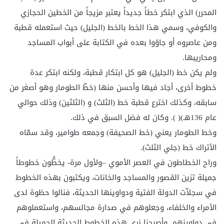
المحرر) الذي ابتكر خطاً جديداً يعتبر مزيجاً من الخطين الحجازي
والكوفي، وسمي هذا الخط بالخط (الجليل) حيث استعمله قطبة
ومن عاصروه أو جاؤوا بعده في الكتابة على أبواب المساجد
ومحاريبها.
ولم يكن خط (الجليل) هو كل ابتكار قطبة، ولكنه ابتكر عدة
خطوط أخرى، أجاد فيها وأحسن منها (خطّ الطومار وهو أصغر من
سابقه، وكذلك اخترع قطبة خط (الثلث) و (الثلثين) وذلك حوالي
عام 136هـ)( ). وكان له فضل السبق في ذلك.
وخط الطومار يعني (خط الصحيفة) وجمعه طوامير، وقد سمّاه
الأتراك خط (جلي الثلث).
وراح الخطاطون في العصر الأموي –ولأول مرة- يخطُّون خطوطاً
جميلة تزين القصور والمساجد والخانات، ويكتبون بهذه الخطوط
في سجلاّت الدولة الفتية ودواوينها الحديثة، فنالوا حظوة لدى
الأمراء والخلفاء، وجعلوهم في صدارة مجالسهم، واستعملوهم
في دواوينهم. وأصبحنا نرى هذه الخطوط الحديثة الجميلة في