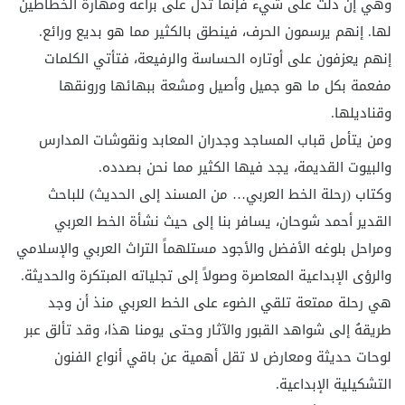
وهي إن دلّت على شيء فإنما تدل على براعة ومهارة الخطاطين
لها. إنهم يرسمون الحرف، فينطق بالكثير مما هو بديع ورائع.
إنهم يعزفون على أوتاره الحساسة والرفيعة، فتأتي الكلمات
مفعمة بكل ما هو جميل وأصيل ومشعة ببهائها ورونقها
وقناديلها.
ومن يتأمل قباب المساجد وجدران المعابد ونقوشات المدارس
والبيوت القديمة، يجد فيها الكثير مما نحن بصدده.
وكتاب (رحلة الخط العربي… من المسند إلى الحديث) للباحث
القدير أحمد شوحان، يسافر بنا إلى حيث نشأة الخط العربي
ومراحل بلوغه الأفضل والأجود مستلهماً التراث العربي والإسلامي
والرؤى الإبداعية المعاصرة وصولاً إلى تجلياته المبتكرة والحديثة.
هي رحلة ممتعة تلقي الضوء على الخط العربي منذ أن وجد
طريقهُ إلى شواهد القبور والآثار وحتى يومنا هذا، وقد تألق عبر
لوحات حديثة ومعارض لا تقل أهمية عن باقي أنواع الفنون
التشكيلية الإبداعية.