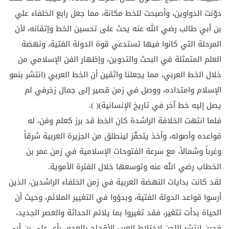
دوّنت الدواوين، وأصبحت للخط مكانة، مما جعل رابع الخلفاء علي
بن أبي طالب رضي الله عنه يحث على تحسين الخط وإتقانه، لأن
المرحلة التي كانوا فيها تستدعي قوة الدولة الفتية، ونهضة
العلم المتمثلة في البحث والتدوين، وإظهار الفن الإسلامي من
خلال الخط العربي، مما يجعلنا واثقين أن الخط العربي (انتشر بنمو
الإسلام وامتداده، ووصل في زمن قصير إلى جمال زخرفي لم
يصل إليه خط آخر في تاريخ الإنسانية)( ).
فلما انتهت الخلافة الراشدة كان الخط قد برز كعلم وفن، له
قواعده وأصوله، وأخذ يتحفّز لينطلق من الجزيرة العربية شرقاً
وغرباً وشمالاً، مع سرعة الفتوحات الإسلامية في زمن عمر بن
الخطاب رضي الله عنه وتوسعها خلال الفترة الأموية.
لقد كانت بدايات النهضة العربية في زمن الخلفاء الراشدين، الذين
أرسوا قواعد الدولة الفتية، وبدؤوا في التغيير الملائم، وحيث أن
الحياة بدأت تتغير، فقد تغيروا بما يلائم الحداثة والعصر الجديد،
فحين انتشر اللحن لاختلاط العرب الأقحاح بالعجم، رأى علي بن أبي