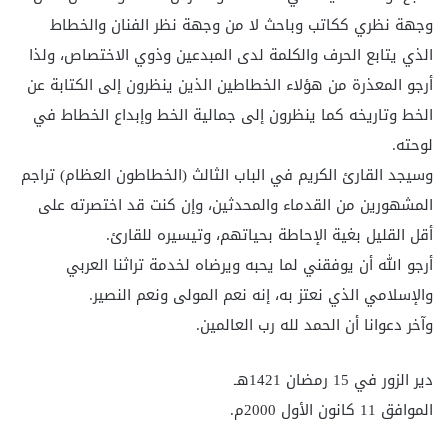
وجهة نظري ككاتب وباحث لا من وجهة نظر الفنان والخطاط
الذي يتابع الحرف والكلمة لدى المبدعين وذوي الاختصاص، ولذا
أرجو المعذرة من هؤلاء الخطاطين الذين ينظرون إلى الكتابة عن
الخط وتاريخه كما ينظرون إلى جمالية الخط وإبداع الخطاط في
لوحته.
وسيجد القارئ الكريم في الباب الثالث (الخطاطون العظام) تراجم
المشهورين من القدماء والمحدثين، وإن كنت قد اختصرته على
أقل القليل بغية الإحاطة بحياتهم، وتيسيره للقارئ.
أرجو الله أن يوفقني لما يحبه ويرضاه لخدمة تراثنا العربي
والإسلامي الذي نعتز به، إنه نعم المولى ونعم النصير.
وآخر دعوانا أن الحمد لله رب العالمين.
دير الزور في 15 رمضان 1421هـ
الموافق 11 كانون الأول 2000م.