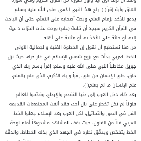
ومنذ أن نزلت أول آية وأول سورة من القرآن الكريم وهي سورة
العلق وآية إقرأ( ). راح هذا النبي الأمي صلى الله عليه وسلم
يدعو للأخذ بزمام العلم، ويحث أصحابه على التعلّم، حتى أن الباحث
في القرآن الكريم سيجد أن كلمة (علم) وردت مئات المرّات داعية
إليه، أو حاثة على الأخذ به، أو مثنية على أهله.
من هنا نستطيع أن نقول إن الخطوة الفنية والجمالية الأولى
للخط العربي بدأت مع بزوغ شمس الإسلام في غار حراء، حيث نزل
جبريل مخاطباً النبي صلى الله عليه وسلم: إقرأ باسم ربك الذي
خلق، خلق الإنسان من علق، إقرأ وربك الأكرم، الذي علم بالقلم،
علم الإنسان ما لم يعلم( ).
بعد ذلك دخل العرب إلى دنيا التقدم والإبداع، وقدّموا للعالم
فنوناً لم تكن تخطر على بال أحد، فقد ألفت المجتمعات القديمة
الفن في الصور والتماثيل، لكن العرب بعد الإسلام جعلوا الخط
العربي فناً من الفنون، حيث يقف المشاهد مشدوهاً أمام لوحة
الخط يتفحّص ويدقّق نظره في الجهد الذي بذله الخطاط، والدقّة