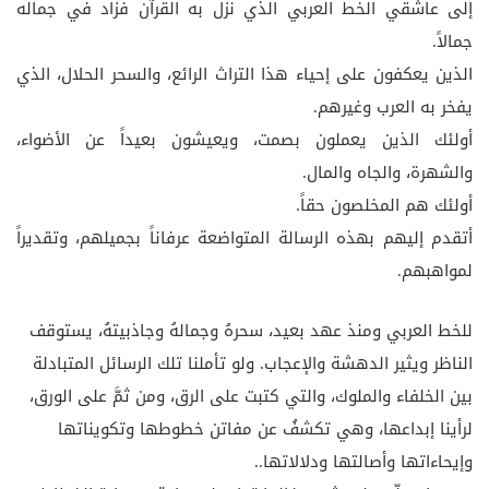
إلى عاشقي الخط العربي الذي نزل به القرآن فزاد في جماله
جمالاً.
الذين يعكفون على إحياء هذا التراث الرائع، والسحر الحلال، الذي
يفخر به العرب وغيرهم.
أولئك الذين يعملون بصمت، ويعيشون بعيداً عن الأضواء،
والشهرة، والجاه والمال.
أولئك هم المخلصون حقاً.
أتقدم إليهم بهذه الرسالة المتواضعة عرفاناً بجميلهم، وتقديراً
لمواهبهم.
للخط العربي ومنذ عهد بعيد، سحرهُ وجمالهُ وجاذبيتهُ، يستوقف
الناظر ويثير الدهشة والإعجاب. ولو تأملنا تلك الرسائل المتبادلة
بين الخلفاء والملوك، والتي كتبت على الرق، ومن ثمَّ على الورق،
لرأينا إبداعها، وهي تكشفُ عن مفاتن خطوطها وتكويناتها
وإيحاءاتها وأصالتها ودلالاتها..