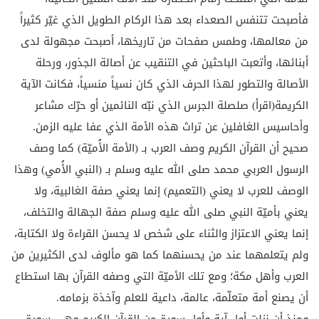
فأصبحت تتنفس الصعداء بعد هذا الركام الطويل الذي غيّر كثيراً
من معالمها، وطمس صفحات من تاريخها، أصبحت مجهولة لدى
أبنائها، وأتعبت الباحثين في التنقيب عن أصالة الجذور، ورحلة
الأصالة والتطور لهذا الحرف الذي كان نسياً منسياً، فكانت الآية
الكريمة(اقرأ) صلصلة الجرس الذي نبّه النائمين أو حرّك مشاعر
وأحاسيس الغافلين عن تراث هذه الأمة الذي عفا عليه الزمن.
صحيح أن القرآن الكريم وصف العرب بـ (الأمة الأُميّة) كما وصف
الرسول العربي محمد صلى الله عليه وسلم بـ (النبي الأُمي) وهذا
الوصف للعرب لا يعني (التعميم) إنما يعني صفة الغالبية، ولا
يعني بأميّة النبي صلى الله عليه وسلم صفة الجهالة والتخلف،
إنما يعني الاعتزاز والثناء على شخص لا يحسن القراءة ولا الكتابة،
ولم يتعلمهما عند من يحسنهما كما هو مألوف لدى الكثيرين من
العرب وأهل مكة؛ ومع تلك الأميّة التي وصفه القرآن بها استطاع
أن يصنع أمة متعلّمة، عالمة، داعية للعلم وآخذة بزمامه.