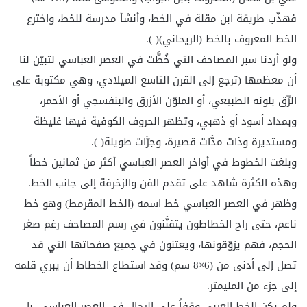
فهذّب طريقة ابن مقلة في الخط، وأنشأ مدرسة للخط، واخترع
الخط المعروف بالخط (الريحاني)( ).
ولو أردنا سبر المصاحف التي خُطَّت في العصر العباسي لتبيّن لنا
أن معظمها (ترجع إلى القرن التاسع الميلادي، وهي مكتوبة على
الرِّق بلونه الطبيعي، أو الملوّن الأزرق والبنفسجي أو الأحمر،
وبمداد أسود أو ذهبي، وتظهر الحروف الكوفية فيها غليظة
ومستديرة وذات مدَّات قصيرة، وجرَّات طويلة( ).
وبلغت الخطوط في أواخر العصر العباسي أكثر من ثمانين خطاً
وهذه الكثرة شاهد على تقدم الفن والزخرفة إلى جانب الخط.
وظهر في العصر العباسي خط اسمه (الخط المقرمط) وهو خط
ناعم، حتى راح الخطاطون يتفنَّنون في رسم المصاحف رغم صغر
الحجم، فهم يزوّقونها، ويعتنون في جميع صفحاتها التي قد
تصل إلى أدنى من (6×8 سم) وقد استطاع الخطاط أن يبري قلمه
إلى جزء من المليمتر.
ولم يكن الخط العربي وقفاً على الرجال في العصر العباسي، بل