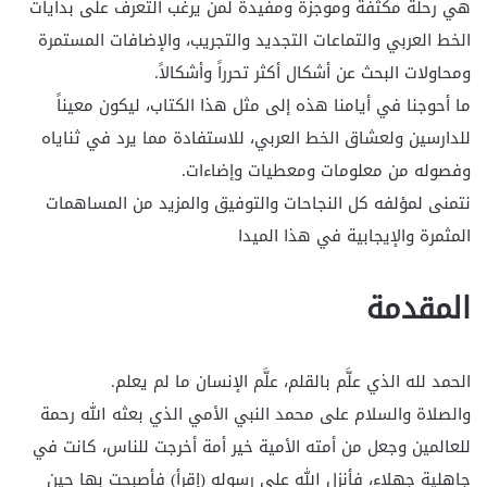
هي رحلة مكثفة وموجزة ومفيدة لمن يرغب التعرف على بدايات
الخط العربي والتماعات التجديد والتجريب، والإضافات المستمرة
ومحاولات البحث عن أشكال أكثر تحرراً وأشكالاً.
ما أحوجنا في أيامنا هذه إلى مثل هذا الكتاب، ليكون معيناً
للدارسين ولعشاق الخط العربي، للاستفادة مما يرد في ثناياه
وفصوله من معلومات ومعطيات وإضاءات.
نتمنى لمؤلفه كل النجاحات والتوفيق والمزيد من المساهمات
المثمرة والإيجابية في هذا الميدا
المقدمة
الحمد لله الذي علَّم بالقلم، علَّم الإنسان ما لم يعلم.
والصلاة والسلام على محمد النبي الأمي الذي بعثه الله رحمة
للعالمين وجعل من أمته الأمية خير أمة أخرجت للناس، كانت في
جاهلية جهلاء، فأنزل الله على رسوله (إقرأ) فأصبحت بها حين