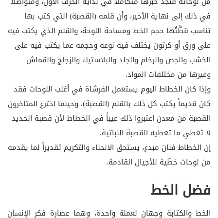
من لوحاته فنجد حبرها متكاملاً في بداية الحرف الأول، ومتواصلاً
في ذلك إلى نهاية الأخير، وأن قلمه (القصبة) التي كتب بها
تناسب قطَّتُها حجم الخط ومساحة اللوحة، والقلم الذي يكتب فيه
على ورق أو كرتون يختلف فيه نوعه وحجمه عما يكتب فيه على
الخشب والجص والرخام والجلد والبلاستيك والزجاج والقماش
وغيرها من مختلفات المواد.
وإذا كان الخطاط اليوم يستعمل الفرشاة في أغلب اللوحات فقد
كان قديماً يكتب كل ذلك بالقلم (القصبة)، وحينما اخترع المتأخرون
القصبة من معدن اعتبروا ذلك عيباً في الخطاط لأن قصبة الحديد
لا تعطي ما تعطيه القصبة النباتية.
إن الخطاط فنان مبدع، يستحق الانحناء والتكريم تقديراً لما يقدمه
من لوحات خطّية للأجيال القادمة.
فضل الخط
الخط والكتابة وجهان لعملة واحدة، وهما عصارة فكر الإنسان