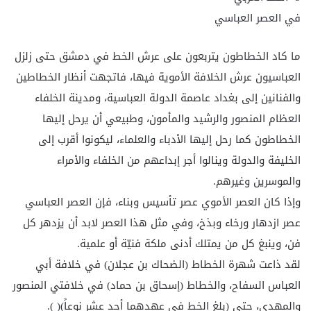
في العصر العباسي
ما كاد الخطاطون يتربعون على عرش الخط في دمشق حتى زلزل
العباسيون عرش الخلافة الأموية فيها، فاتجهت أنظار الخطاطين
والفنانين إلى بغداد عاصمة الدولة العباسية، ومدينة الخلفاء
العظام المنصور والرشيد والمأمون، وطبيعي أن يرحل إليها
الخطاطون كما رحل إليها الأدباء والعلماء، ليكونوا أقرب إلى
الخليفة والدولة وينالوا أجر إبداعهم من الخلفاء والأمراء
والموسرين وغيرهم.
وإذا كان العصر الأموي عصر تأسيس وبناء، فإن العصر العباسي
عصر ازدهار ورخاء وبذخ، وفي مثل هذا العصر لابد أن يزدهر كل
فن، وينبغ كل من يمتلك أدنى ملكة فنيّة أو علمية.
لقد ذاعت شهرة الخطاط (الضحاك بن عجلان) في خلافة أبي
العباس السفاح، والخطاط (إسحاق بن حماد) في خلافتي المنصور
والمهدي، حتى (بلغ الخط في عهدهما أحد عشر نوعاً)( ).