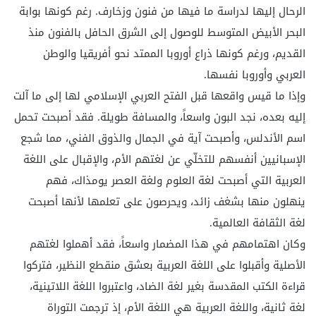
الرحال إليها لدراسة ما فيها من فنون وزخارف. رغم كونها بوابة
البحر الأبيض المتوسط للوصول إلى الشرق الحافل بالفنون منذ
القديم، ورغم كونها ذراع أوروبا الممتد نحو أفريقيا والوطن
العربي وأوروبا نفسها.
وإذا ما قيس واقعها قبل الفتح العربي الإسلامي لها إلى ما آلت
إليه بعده، نجد البون واسعاً، والمسافة طويلة. فقد أصبحت تحمل
اسم الأندلس، وأصبحت آية في الجمال والذوق الفني، مما شجع
الإسبانيين أنفسهم للتخلّي عن لغتهم الأم، والإقبال على اللغة
العربية التي أصبحت لغة العلوم ولغة العصر يومذاك، فهم
ينهلون منها بشغف زائد، ويحرصون على تعلمها لأنها أصبحت
لغة الثقافة العالمية.
وكان اهتمامهم في هذا المضمار واسعاً، فقد أهملوا لغتهم
الأصلية وأقبلوا على اللغة العربية بعشق منقطع النظير، فتركوا
قراءة الكتب المقدسة بغير لغة الضاد، واعتبروا اللغة اللاتينية،
لغة ثانية، واللغة العربية هي اللغة الأم، إذ ترجمت التوراة