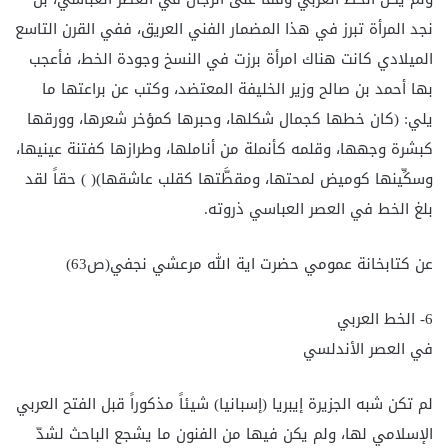
نجد المرأة تبرز في هذا المضمار الفني العريق، ففي القرن التاسع
الميلادي كانت هناك امرأة برزت في النسخ وجودة الخط، فأعجب
بها أحمد بن صالح وزير الخليفة المعتضد، وكتب عن براعتها ما
يلي: (كان خطها كجمال شكلها، وحبرها كمؤخر شعرها، وورقها
كبشرة وجهها، وقلمه كأنملة من أناملها، وطرازها كفتنة عينيها،
وسكِّينها كوميض لمحتها، ومقطَّتها كقلب عاشقها)( ) حقاً لقد
بلغ الخط في العصر العباسي ذروته.
عن كتابخانة عمومي حضرت اية الله مرعشي نجفي(ص63)
6- الخط العربي
في العصر الأندلسي
لم تكن شبه الجزيرة إيبريا (إسبانيا) شيئاً مذكوراً قبل الفتح العربي
الإسلامي لها، ولم يكن فيها من الفنون ما يشجع الباحث لشدّ