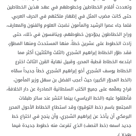
وتعددت أقلام الخطاطين وخطوطهم في عهد هذين الخطاطين
حتى كانت مضرب المثل في إظهار ملكتهم في الحرف العربي.
فلما جاء عصرا الرشيد والمأمون نضجت العلوم والفنون والمعارف،
وراح الخطاطون يجوّدون خطوطهم، وينافسون في ذلك، حتى
زادت الخطوط على عشرين خطاً، منها المستحدث ومنها المطوّر،
فقد طوّر الخطاط إبراهيم الشجري (الثلث والثلثين) أكثر مما
ابتدعه الخطاط قطبة المحرر، وقبيل نهاية القرن الثالث اخترع
الخطاط يوسف الشجري أخو إبراهيم الشجري خطاً جديداً سمّاه
(الخط المدوّر الكبير) حيث أعجب الفضل بن سهل وزير المأمون،
فراح يعمِّمه على جميع الكتب السلطانية الصادرة عن دار الخلافة،
فأطلقوا عليه (الخط الرياسي) بينما انتشر عند سائر طبقات
المجتمع باسم (خط التوقيع) وقد استطاع الخطاط الأحول المحرر
البرمكي أن يأخذ عن إبراهيم الشجري، وأن ينجح في اختراع خط
جديد اسمه (خط النصف) الذي تفرعت منه خطوط جديدة فيما
بعد)( ).