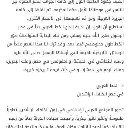
انصبّت جهود الداعية الأول إلى كافة الجوانب لنشر الدعوة بين
الناس في موطنها الأول مكة المكرمة، ثم نقلها إلى كافة
الجزيرة العربية، ومن ثم تعميمها إلى الأقطار الأخرى.
نستطيع أن نقول: إن بداية إبداع الخط العربي بدأ في عصر
الرسول صلى الله عليه وسلم، ومن تلك البداية المتواضعة طوّر
الخطاطون خطوطهم فيما بعد. وقد ترك لنا هذا العصر عدداً من
الرسائل التاريخية القيمة التي أرسلها الرسول صلى الله عليه
وسلم للنجاشي في الحبشة، والمقوقس في مصر، وملك البحرين،
وملك الروم في دمشق، وهي ذات قيمة تاريخية كبيرة.
3- الخط العربي
في عصر الخلفاء الراشدين
تطور المجتمع العربي الإسلامي في زمن الخلفاء الراشدين تطوراً
ملموساً، وتغير تغيراً جذرياً، وأصبحت سيادة الدولة بدلاً من زعيم
القبيلة، كما أصبح القانون مكان العرف والعادة، ونتيجة لذلك فقد