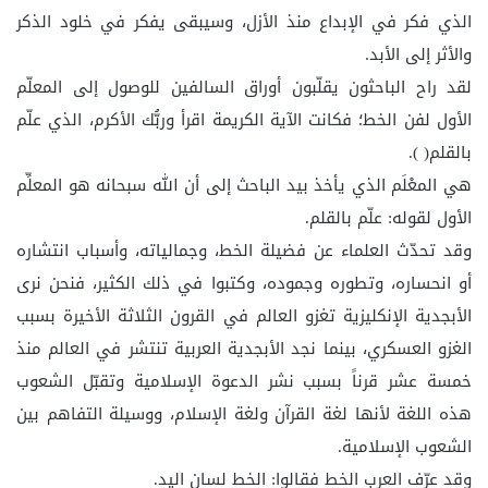
الذي فكر في الإبداع منذ الأزل، وسيبقى يفكر في خلود الذكر
والأثر إلى الأبد.
لقد راح الباحثون يقلّبون أوراق السالفين للوصول إلى المعلّم
الأول لفن الخط؛ فكانت الآية الكريمة اقرأ وربُّك الأكرم، الذي علّم
بالقلم( ).
هي المعْلَم الذي يأخذ بيد الباحث إلى أن الله سبحانه هو المعلِّم
الأول لقوله: علّم بالقلم.
وقد تحدّث العلماء عن فضيلة الخط، وجمالياته، وأسباب انتشاره
أو انحساره، وتطوره وجموده، وكتبوا في ذلك الكثير، فنحن نرى
الأبجدية الإنكليزية تغزو العالم في القرون الثلاثة الأخيرة بسبب
الغزو العسكري، بينما نجد الأبجدية العربية تنتشر في العالم منذ
خمسة عشر قرناً بسبب نشر الدعوة الإسلامية وتقبّل الشعوب
هذه اللغة لأنها لغة القرآن ولغة الإسلام، ووسيلة التفاهم بين
الشعوب الإسلامية.
وقد عرّف العرب الخط فقالوا: الخط لسان اليد.