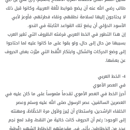
طالب رضي الله عنه أن يضع ضوابط للّغة العربية، وكانوا قبل ذلك
لا يحتاجون إليها لسلامة نطقهم، ونقاء فطرتهم، فأوعز لأبي
الأسود الدؤلي أن يضع تلك القواعد الثابتة في النحو.
إن هذا التطور في الخط العربي فرضته الظروف التي تغير العرب
بسببها من حال إلى حال، ولو بقوا على ما كانوا عليه لما احتاجوا
إلى وضع الحركات والشكل، وابتكار النُّقط التي ميَّزت بعض الحروف
عن بعضها.
4- الخط العربي
في العصر الأموي
أحرز الخط في العصر الأموي تقدماً ملموساً على ما كان عليه في
العصرين السالفين، عصر الرسول صلى الله عليه وسلم وعصر
الخلفاء الراشدين، واستطاع أن يُبرز ولأول مرة الخطّاطَ، ومهنته
إلى الوجود؛ رغم أن الحروف كانت خالية من النقط، وقد لمع نجم
عدد من الخطاطين يأتي في مقدمتهم الخطاط الشهير (قُطبة