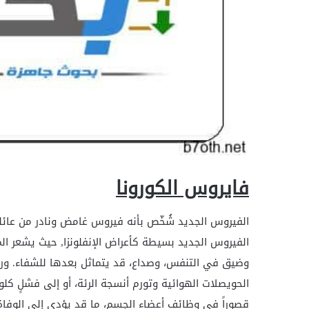
فايروس الكورونا
الفيروس الجديد شُخّص بأنه فيروس غامض ونادر من عائلة
الفيروس الجديد بسيطة كأعراض الإنفلونزا, حيث يشعر الم
وضيق في التنفس، وصداع، قد يتماثل بعدها للشفاء. وربم
الحويصلات الهوائية وتورم أنسجة الرئة، أو إلى فشلٍ كل
قصوراً في وظائف أعضاء الجسم، ما قد يؤدي إلى الوفاة