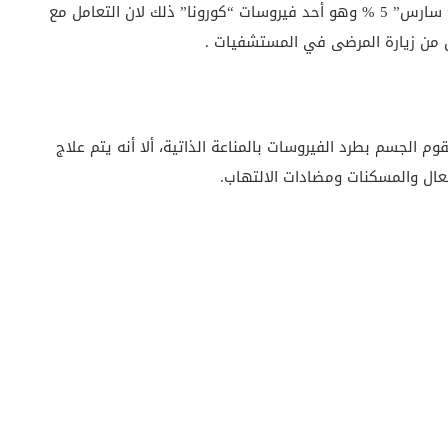
على سبيل المثال لم تتعد نسبة اصابة الاطفال بفيروس” سارس” 5 % وهو أحد فيروسات “كورونا” ذلك لان التعامل مع
ال من زيارة المرضى في المستشفيات .
لجسم بطرد الفيروسات بالمناعة الذاتية، ألا أنه يتم علاج
سعال والمسكنات ومضادات الالتهاب.