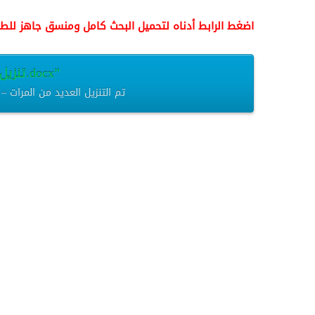
اضغط الرابط أدناه لتحميل البحث كامل ومنسق جاهز للطب
تنزيل “فايروس-الكورونا.docx”
فايروس-الكورونا.docx – تم التنزيل العديد من المرات – 14.75 كيلوباي