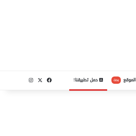
‫X
فيسبوك
انستقرام
الموقع
حمل تطبيقنا!
بحث