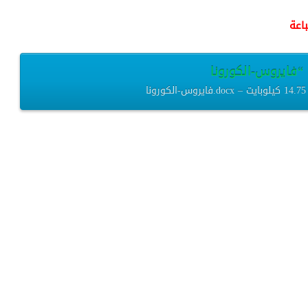
اعة
ت