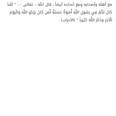
مع أهله وأصحابه ومع أعداءه أيضاً ، قال الله – تعالى – : ” لَقَدْ
كَانَ لَكُمْ فِي رَسُولِ اللَّهِ أُسْوَةٌ حَسَنَةٌ لِّمَن كَانَ يَرْجُو اللَّهَ وَالْيَوْمَ
الْآخِرَ وَذَكَرَ اللَّهَ كَثِيراً ” [الأحزاب] .