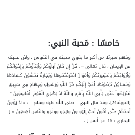
خامسًا : مَحبة النبي:
وفهم سيرته من أكبر ما يقوي محبته في النفوس ، ولأن محبته
من الإيمان ، قال تعالى – : قُلْ إِن كَانَ آبَاؤُكُمْ وَأَبْنَآؤُكُمْ وَإِخْوَانُكُمْ
وَأَزْوَاجُكُمْ وَعَشِيرَتُكُمْ وَأَمْوَالٌ اقْتَرَفْتُمُوهَا وَتِجَارَةٌ تَخْشَوْنَ كَسَادَهَا
وَمَسَاكِنُ تَرْضَوْنَهَا أَحَبَّ إِلَيْكُم مِّنَ اللّهِ وَرَسُولِهِ وَجِهَادٍ فِي سَبِيلِهِ
فَتَرَبَّصُواْ حَتَّى يَأْتِيَ اللّهُ بِأَمْرِهِ وَاللّهُ لاَ يَهْدِي الْقَوْمَ الْفَاسِقِينَ ”
[التوبة:24]، وقد قال النبي – صلى الله عليه وسلم – : « لاَ يُؤْمِنُ
أَحَدُكُمْ حَتَّى أَكُونَ أَحَبَّ إِلَيْهِ مِنْ وَالِدِهِ وَوَلَدِهِ وَالنَّاسِ أَجْمَعِينَ » [
البخاري : 15، عن أنس ] .