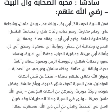
سادسًا : محبة الصحابة وآل البيت
– رضي الله عنهم:
فمن السيرة تعرف قدْرَ أبي بكر ، وبَلاءَ عمر ، وبذل عثمان، وشجاعة
علي، وحلم معاوية، وصبر خباب، وثبات بلال، واجتماعية الطفيل،
واقتصادية ثمامة، وكرم أبي أيوب، وفقه معاذ، وهمة ابن
الجموح، وفدائية ابن جحش، وقرآنية ابن مسعود، وصدق أبي ذر،
وأمانة أبي عبيدة، وعبقرية الحباب، وحفظ أبي هريرة، ودهاء
عمرو، وخطابة سُهيل، وفروسية الزبير، وصمود سماك وأناقة
دحية، ولباقة ابن حذافة، وذكاء سلمان، وغيرهم، من الصحابة –
رضوان الله تعالى عليهم جميعًا -، فضلاً عن فَضلِ أمهات
المؤمنين، فمن السيرة تعرف سَبْقَ خديجة، وعِلْمَ عائشة، وفضل
سَوْدة، وبركة جويرية، وغيرهن من أمهات المؤمنين – رضي الله
عنهن جميعًا -، وترى في السيرة جهادَ الصحابيات؛ وقد ضربن
المثل في التضحية والبذل من أجل دين الله، فستعرف فيها: