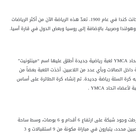
أول دولة مارست اللعبة بعد الولايات المتحدة الأمريكية كانت كندا في عام 1900. تعدّ هذه الرياضة الآن من أكثر الرياضات
وهولندا وصربيا، بالإضافة إلى روسيا وبعض الدول في قارة آسيا.
في 9 فبراير عام 1895 م، أنشأ مدير التربية البدنية في اتحاد YMCA لعبة رياضية جديدة أطلق عليها اسم “مينتونيت”
اخل الصالات وبأي عدد من اللاعبين. أخذت اللعبة بعضاً من
 كرة السلة رياضة جديدة. تم إنشاء كرة الطائرة على أساس
ضاء اتحاد YMCA .
القوانين الأولى للرياضة التي ابتكرها وليام Robaine اشترطت وجود شبكة على ارتفاع 6 أقدام و 6 بوصات، وسط ساحة
اللعب التي يجب أن يكون طولها 25 × 50 قدم. وعدد اللاعبين محدد، يتبارون في مباراة مكونة من 9 استقبالات و 3