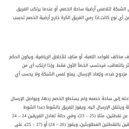
الشبكة لتلامس أرضية ساحة الخصم، أو عندما يرتكب الفريق
 أي نوع كانت.اذا رمي الفريق الكرة خارج أرضية الخصم تحسب
خالف لقواعد اللعبة، أو منافٍ للأخلاق الرياضية. ويكون الحكم
ثر بالتعاقب، فيحتسب الخطأ الأول فقط. وإذا ارتكب أى من
مزدوج ضده، ويُعاد الإرسال. يمنع لمس الشبكة ولا يحسب أي
احته إلى ساحة خصمه ولم يستطع الخصم ردها، ويواصل الإرسال
وينتقل الإرسال اليه. ويفوز الفريق بالشوط (عدا الشوط
الخامس الحاسم)، إذا حصل على 25 نقطة وبتقدم لا يقل عن نقطتين، مثلا (25 – 23). وفي حالة تعادل الفريقين 24 – 24
لكل منهما، يستمر شوط المباراة إلى ان يتقدم أحد الفريقين بالنقطتين المطلوبتين، ويفوز (26 – 24) أو (27 – 25)، على