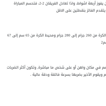
سبيل المثال. وللفوز بالمباراة، يتعين على أحد الفريقين ان يفوز أربعة اشواط، واذا تعادل الفريقان 2-2، فتحسم المباراة
كرة متوسطة أصغر من كرة القدم واخف وزنا منها ووزن الكرة من 260 جرام إلى 280 جرام ومحيط الكرة من 65 سم إلى 67
صم في مكان واهن أو على شخص ما مباشرة, وتكون أكثر الضربات
جم ويقوم الأخير بضربها بسرعة فائقة ودقة عالية .