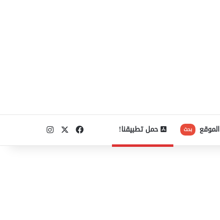
‫X
فيسبوك
انستقرام
الموقع
حمل تطبيقنا!
بحث