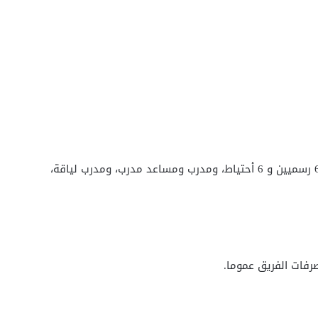
تشكيلة الفريق: يتكون فريق الكرة الطائرة من 12 لاعباً، 6 رسميين و 6 أحتياط، ومدرب ومساعد مدرب، ومدرب لياقة،
رفات الفريق عموما.