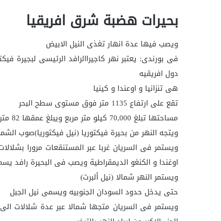
بحيرات هضبة شرق افريقيا
ويصب فيها عدة انهار تغذى النيل الابيض
فى بورندى: يعتبر نهر كاجيراالرافد الرئيسى لبجيرة فيكت
دول افريقيه
هى تنزانيا و اوعندا و كينيا
تقع على ارتفاع 1135 متر فوق مستوى سطح البحر
مساحتها تبلغ 70,000 كيلو متر مربع ويبلغ عمقها 82 مترا)
ويتجه النهر من بحيرة فيكتوريا (نيل فيكتوريا)صوب الشما
ويستمر فى السريان غربا عبر المستنقعات مرورا بشلالا
اوغندا و الكنغو الديمقراطية ويصب فى البحيرة رافد يس
ويستمر النهر شمالا (نيل ألبرت)
حتى يدخل حدود السودان الجنوبيه ويسمى نيل الجبل
ويستمر فى السريان متجها شمالا عبر عدة شلالات الى 