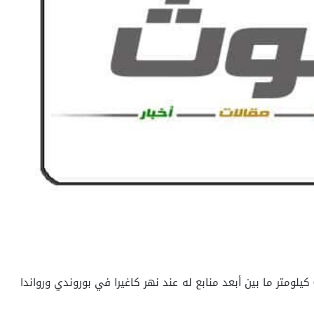
يعد نهر النيل أطول نهر فى العالم حيث يبلغ طوله ‏6700‏ كيلومتر ما بين أبعد منابع له عند نهر كاغيرا في بوروندي ورواندا