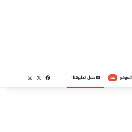
‫X
فيسبوك
انستقرام
الموقع
حمل تطبيقنا!
بحث