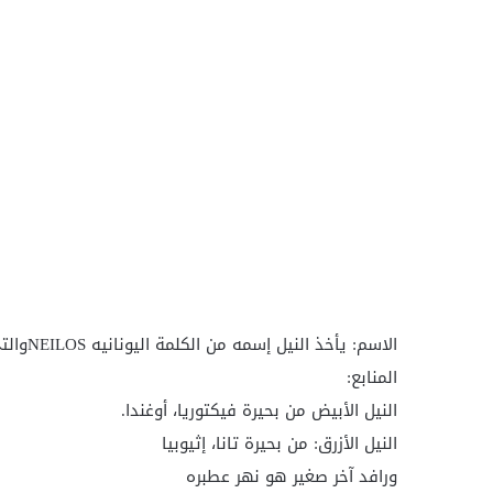
الاسم: يأخذ النيل إسمه من الكلمة اليونانيه NEILOSوالتى تعنى وادى
المنابع:
النيل الأبيض من بحيرة فيكتوريا، أوغندا.
النيل الأزرق: من بحيرة تانا، إثيوبيا
ورافد آخر صغير هو نهر عطبره