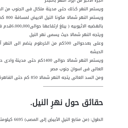
الجزء الاكبر من ايراد النهر بالتبخر
ويستمر النهر كذلك حتى مدينة ملكال فى الجنوب من الس
ويستمر
بالهضبه الاثيوبيه ( يبلغ ارتفاعها حوالى6.000,000قدم فوق سطح البحر)
ويتجه النهر شمالا حيث يسمى نهر النيل
وعلى بعدحوالى 500كم من الخرطوم ينضم 
الحبشه
ويستمر النهر شمالا حوالى 1400
العالى فى اسوان جنوب مصر
ومن السد العالى يتجه النهر شمالا 850 كم حتى الفاهرة حيث تتكون دلتا النهر ويصب مياهه فى البحر
——————————————
حقائق حول نهرِ النيل.
الطول: (من منابع النيلِ الأبيضِ إلى المصب) 6695 كيلومتر