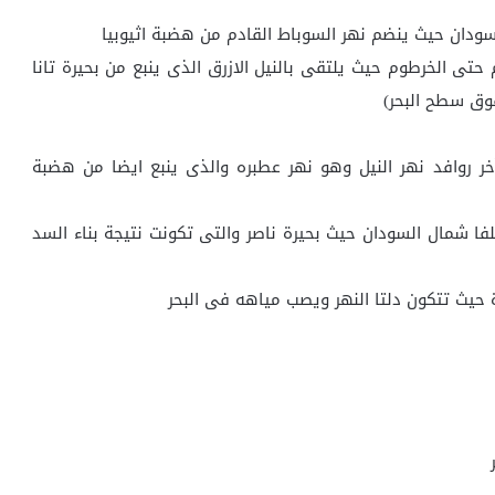
ودان حيث ينضم نهر السوباط القادم من هضبة اثيوبيا
 النهر شمالا مكونا النيل الابيض لمسافة 800 كم حتى الخرطوم حيث يلتقى بالنيل الازرق الذى ينبع من بحيرة تانا
الى النهر آخر روافد نهر النيل وهو نهر عطبره والذى ينبع ايضا من هضبة
كم حتى مدينة وادى حلفا شمال السودان حيث بحيرة ناصر والتى تكونت نتيجة بناء السد