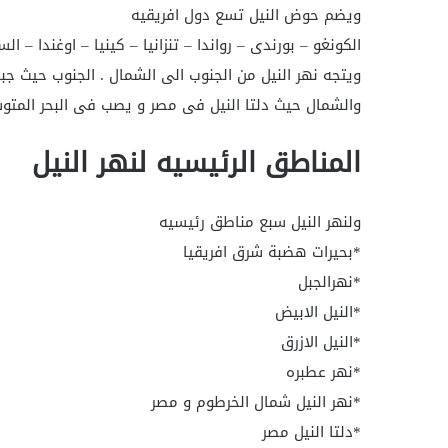
ويضم حوض النيل تسع دول افريقيه
الكونغو – بورندى – رواندا – تنزانيا – كينيا – اوغندا – الس
ويتجه نهر النيل من الجنوب الى الشمال . الجنوب حيث ج
والشمال حيث دلتا النيل فى مصر و يصب فى البحر المتو
المناطق الرئيسيه لنهر النيل
ولنهر النيل سبع مناطق رئيسيه
*بحيرات هضبة شرق افريقيا
*نهرالجبل
*النيل الابيض
*النيل الازرق
*نهر عطبره
*نهر النيل شمال الخرطوم و مصر
*دلتا النيل مصر