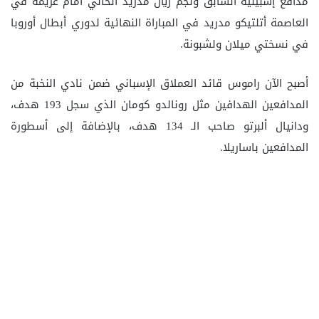
مدافع إشبيلية السابق ونجم ريال مدريد الحالي أمام غريمه في
العاصمة أتلتيكو مدريد في المباراة النهائية لدوري أبطال أوروبا
في نسختي ميلان ولشبونة.
أصبح الآن راموس قائد العملاق الإسباني ضمن نادي النخبة من
المدافعين الهدافين مثل رونالدو كومان الذي سجل 193 هدف،
ودانيال ألبرتو صاحب الـ 134 هدف، بالإضافة إلى أسطورة
المدافعين باساريلا.