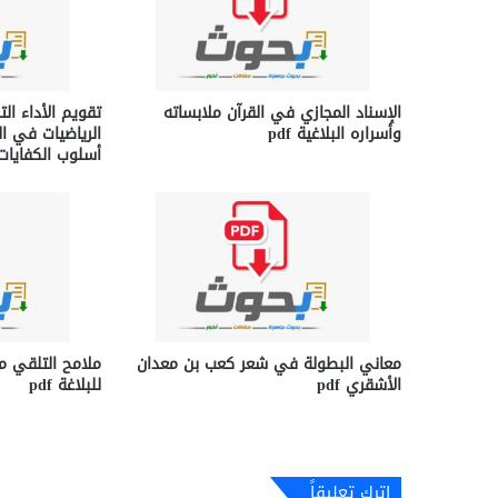
الإسناد المجازي في القرآن ملابساته
تقویم الأداء ال
وأسراره البلاغية pdf
الریاضیات في ا
أسلوب الكفایات ا
معاني البطولة في شعر كعب بن معدان
ملامح التلقي م
الأشقري pdf
للبلاغة pdf
اترك تعليقاً