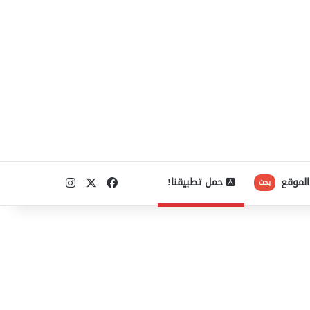
‫X
فيسبوك
انستقرام
الموقع
حمل تطبيقنا!
بحث