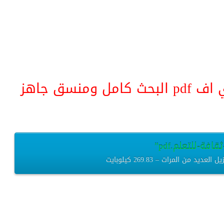
منسق جاهز
قافة-للتعلم.pdf”