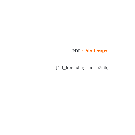
صيغة الملف:
PDF
[hf_form slug=”pdf-b7oth”]