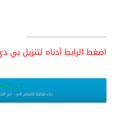
__________________________________
اضغط الرابط أدناه لتنزيل بي دي اف pdf البحث كامل و
تنزيل “بناء-ث
بناء-ثقافة-للتعلم.pdf – تم التنزيل العديد من المرات – 269.83 كيلوبايت