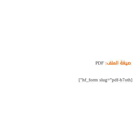
صيغة الملف:
PDF
[hf_form slug=”pdf-b7oth”]