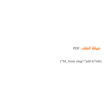
صيغة الملف:
PDF
[hf_form slug=”pdf-b7oth”]