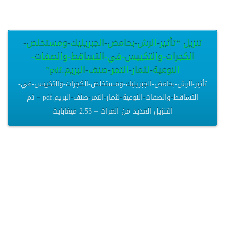
تنزيل “تأثير-الرش-بحامض-الجبريليك-ومستخلص-
الكجرات-والتكييس-في-التساقط-والصفات-
النوعية-لثمار-التمر-صنف-البريم.pdf”
تأثير-الرش-بحامض-الجبريليك-ومستخلص-الكجرات-والتكييس-في-
التساقط-والصفات-النوعية-لثمار-التمر-صنف-البريم.pdf – تم
التنزيل العديد من المرات – 2.53 ميغابايت