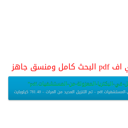
منسق جاهز
-في-البكتريا-المعزولة-من-المستشفيات.pdf”
المرات – 781.40 كيلوبايت