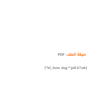
صيغة الملف:
PDF
[hf_form slug=”pdf-b7oth”]