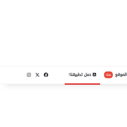
‫X
فيسبوك
انستقرام
الموقع
حمل تطبيقنا!
بحث