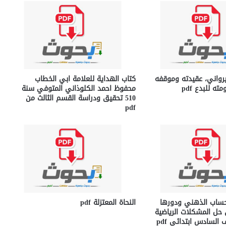
يرواني، عقيدته وموقفه
كتاب الهداية للعلامة ابي الخطاب
ه للبدع pdf
محفوظ احمد الكلوذاني المتوفي سنة
510 تحقيق ودراسة القسم الثالث من
pdf
حساب الذهني ودورها
النحاة المعتزلة pdf
حل المشكلات الرياضية
 السادس ابتدائي pdf