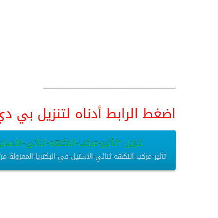
__________________________________
اضغط الرابط أدناه لتنزيل بي دي اف pdf البحث كامل و
تنزيل “تأثير-مركب-النكهه-ثنائي-الاستيل
تأثير-مركب-النكهه-ثنائي-الاستيل-في-البكتريا-المعزولة-من-المستشفيات.pdf – تم التنزيل العديد من 