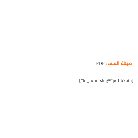
صيغة الملف:
PDF
[hf_form slug=”pdf-b7oth”]