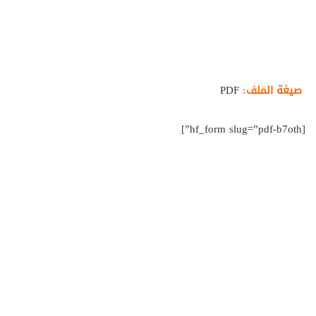
صيغة الملف:
PDF
[hf_form slug=”pdf-b7oth”]