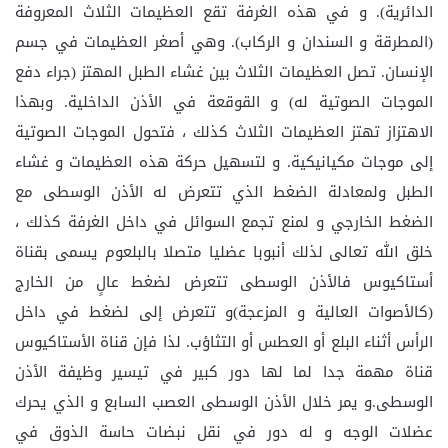
الدائرية). و في هذه الغرفة تقع العظيمات الثلاث المعروفة
(المطرقة و السندان و الركاب). وهي أصغر العظيمات في جسم
الإنسان. تصل العظيمات الثلاث بين غشاء الطبل المهتز (جراء دفع
الموجات الصوتية له) و القوقعة في الأذن الداخلية. وبهذا
الاهتزاز تهتز العظيمات الثلاث كذلك ، فتحول الموجات الصوتية
إلى موجات مكيانيكية. و لتسهيل حركة هذه العظيمات و غشاء
الطبل ولمعادلة الضغط الذي تتعرض له الأذن الوسطى مع
الضغط الخارجي و لمنع تجمع السوائل في داخل الغرفة كذلك ،
خلق الله تعالى لذلك أنبوبا عضليا متصلا بالبلعوم يسمى بقناة
أستاكيوس فالأذن الوسطى تتعرض لضغط عالٍ من الخارج
(كالأصوات العالية و المزعجة)و تتعرض إلى لضغط في داخل
الرأس أثناء البلع أو العطس أو التثاؤب. لذا فإن قناة الأستاكيوس
قناة مهمة جدا لما لها دور كبير في تيسير وظيفة الأذن
الوسطى.و يمر خلال الأذن الوسطى العصب السابع و الذي يحرك
عضلات الوجه و له دور في نقل نبضات حاسة الذوق في