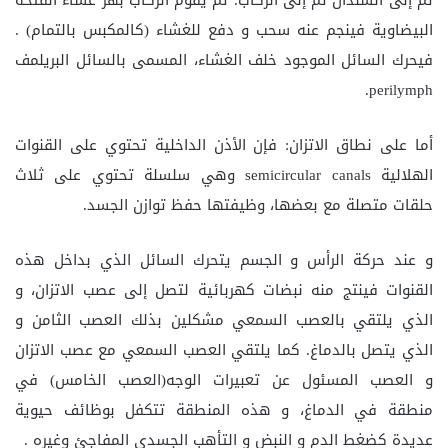
البيضاوية فينجم عنه سحب و دفع للغشاء (كالمكبس بالتمام) .
فيحرك السائل الموجود خلف الغشاء، المسمى بالسائل البريلمف
perilymph.
أما على نطاق الاتزان: فإن الأذن الداخلية تحتوي على القنوات
الهلالية semicircular canals وهي سلسلة تحتوي على ثلاث
حلقات متصلة مع بعضها، وظيفتها حفظ توازن الجسد.
و عند حركة الرأس و الجسم يتحرك السائل الذي بداخل هذه
القنوات فينتج منه نبضات كهربائية لتصل إلى عصب الاتزان، و
الذي يلتقي بالعصب السمعي مشكلين بذلك العصب الثامن و
الذي يتصل بالدماغ. كما يلتقي العصب السمعي مع عصب الاتزان
و العصب المسئول عن تعبيرات الوجه(العصب الخامس) في
منطقة في الدماغ، و هذه المنطقة تتكفل بوظائف حيوية
عديدة كضغط الدم و النبض و التأهب الجسدي المفاجئ وغيره .