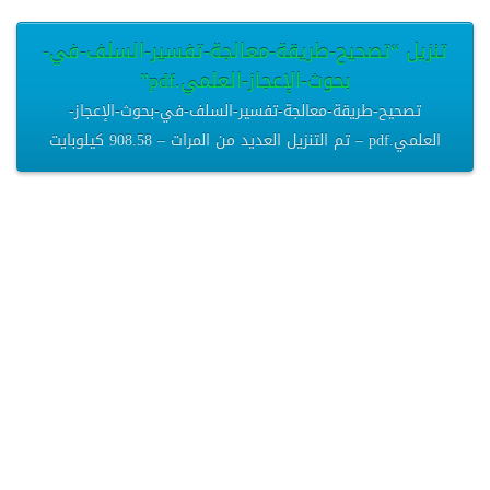
تنزيل “تصحيح-طريقة-معالجة-تفسير-السلف-في-
بحوث-الإعجاز-العلمي.pdf”
تصحيح-طريقة-معالجة-تفسير-السلف-في-بحوث-الإعجاز-
العلمي.pdf – تم التنزيل العديد من المرات – 908.58 كيلوبايت