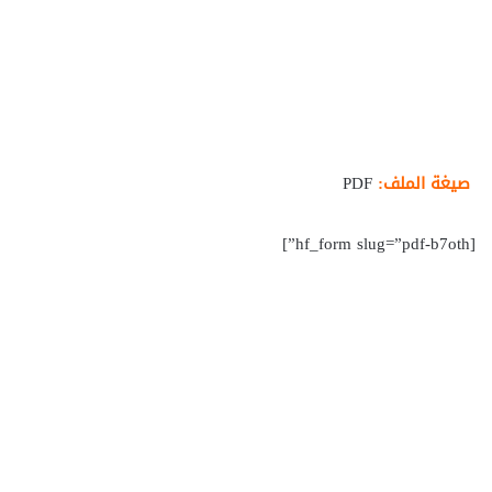
صيغة الملف:
PDF
[hf_form slug=”pdf-b7oth”]