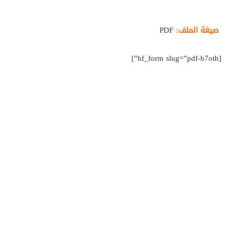
صيغة الملف:
PDF
[hf_form slug=”pdf-b7oth”]