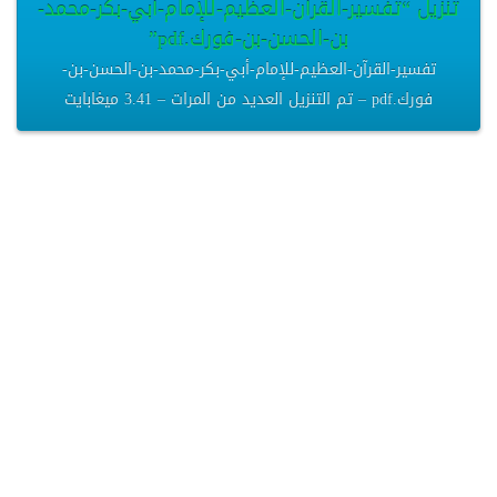
تنزيل “تفسير-القرآن-العظيم-للإمام-أبي-بكر-محمد-
بن-الحسن-بن-فورك.pdf”
تفسير-القرآن-العظيم-للإمام-أبي-بكر-محمد-بن-الحسن-بن-
فورك.pdf – تم التنزيل العديد من المرات – 3.41 ميغابايت