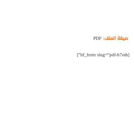
صيغة الملف:
PDF
[hf_form slug=”pdf-b7oth”]