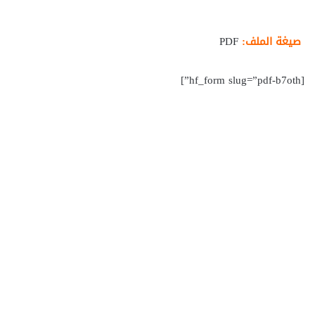
صيغة الملف:
PDF
[hf_form slug=”pdf-b7oth”]