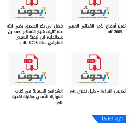
تقریر أوضاع الأمن الغذائي العربي
فضل ابي بكر الصديق رضي الله
– 2005 pdf
عنه تاليف شيخ الاسلام احمد بن
عبدالحليم ابن تيمية النميري
المتوفي سنة 728هـ pdf
تدريس القراءة – دليل نظري pdf
الشواهد الشعرية في كتاب
الموازنة للآمدي ـمقارنة نقديةـ
pdf
اترك تعليقاً