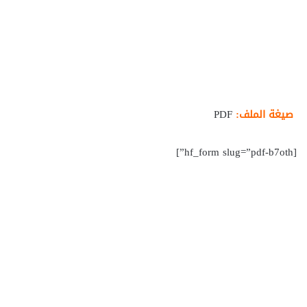
صيغة الملف:
PDF
[hf_form slug=”pdf-b7oth”]