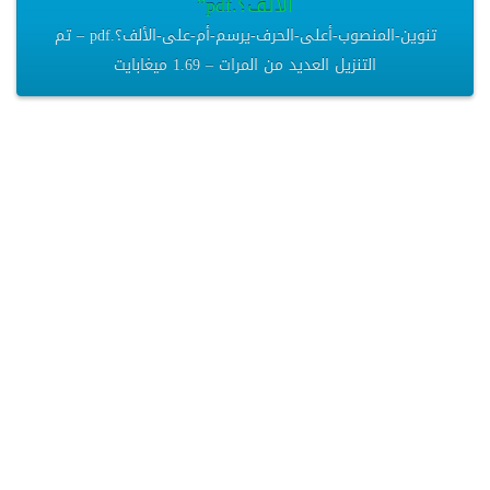
الألف؟.pdf”
تنوين-المنصوب-أعلى-الحرف-يرسم-أم-على-الألف؟.pdf – تم
التنزيل العديد من المرات – 1.69 ميغابايت