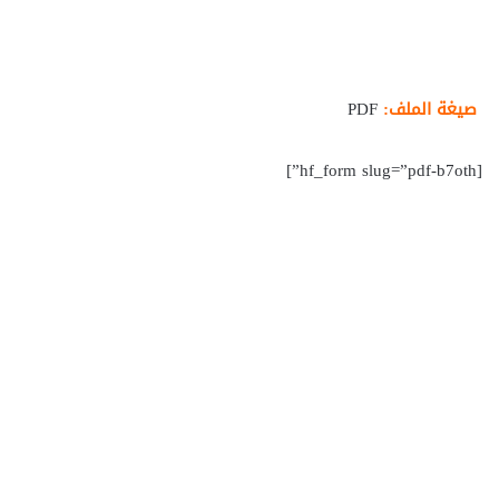
صيغة الملف:
PDF
[hf_form slug=”pdf-b7oth”]