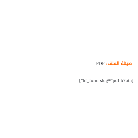
صيغة الملف:
PDF
[hf_form slug=”pdf-b7oth”]