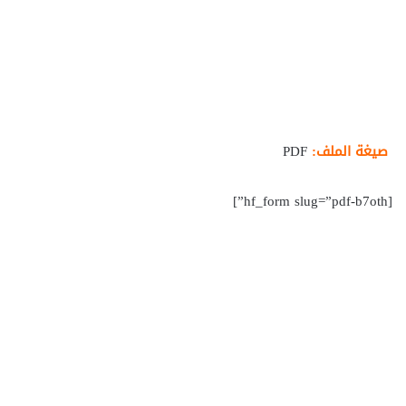
صيغة الملف:
PDF
[hf_form slug=”pdf-b7oth”]