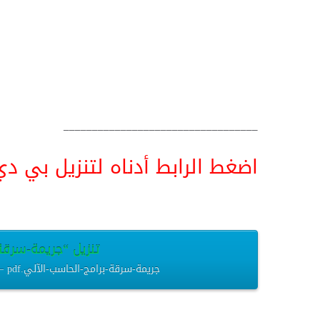
__________________________________
اضغط الرابط أدناه لتنزيل بي دي اف pdf البحث كامل و
تنزيل “جريمة-سرقة-ب
جريمة-سرقة-برامج-الحاسب-الآلي.pdf – تم التنزيل العديد من المرات – 810.98 كيلوبايت