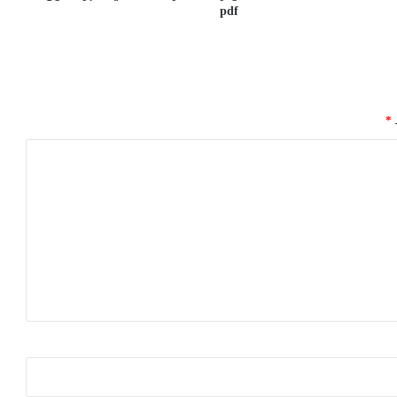
pdf
ـ
*