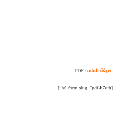
صيغة الملف:
PDF
[hf_form slug=”pdf-b7oth”]