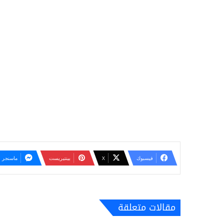
فيسبوك
‫X
بينتيريست
ماسنجر
مقالات متعلقة