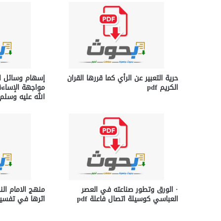
حرية التعبير عن الرأي كما قررها القران
إسهام وسائل ال
الكريم pdf
مواجهة الإساء
الله عليه وسلم df
· الورق وتطور صناعته في العصر
منهج الامام ال
العباسي كوسيلة اتصال فاعلة pdf
اثرها في تفسيره 