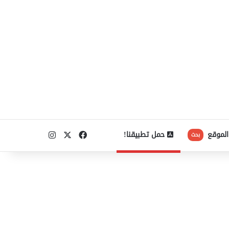
‫X
فيسبوك
انستقرام
الموقع
حمل تطبيقنا!
بحث