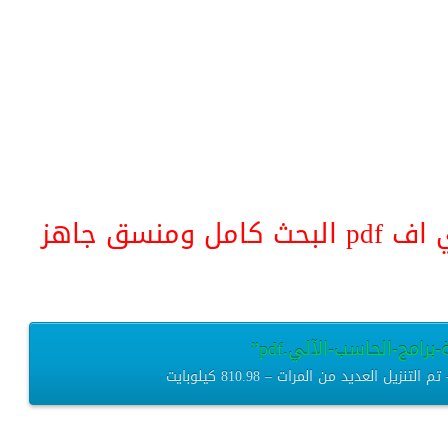
منسق جاهز
رامج-الحاسب-الآلي.pdf”