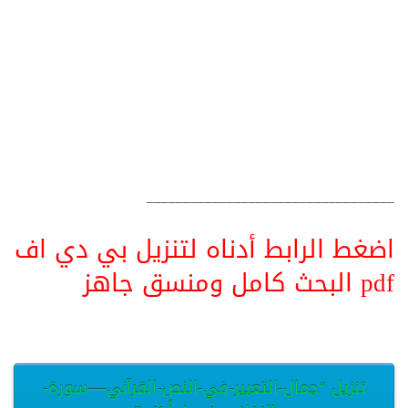
__________________________________
اضغط الرابط أدناه لتنزيل بي دي اف
pdf البحث كامل ومنسق جاهز
تنزيل “جمال-التعبير-في-النص-القرآني-–-سورة-