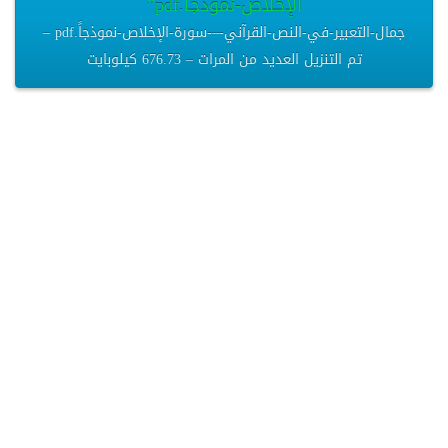
الإخلاص-نموذجاً.pdf”
جمال-التعبير-في-النص-القرآني-–-سورة-الإخلاص-نموذجاً.pdf –
تم التنزيل العديد من المرات – 676.73 كيلوبايت