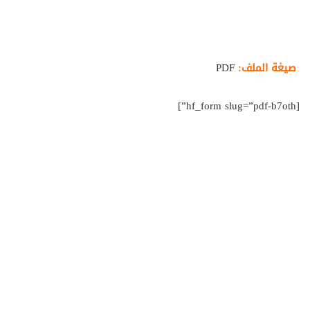
صيغة الملف:
PDF
[hf_form slug=”pdf-b7oth”]