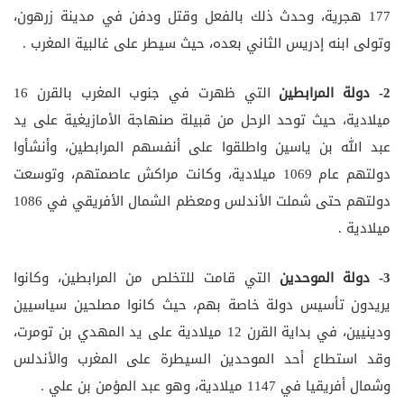
177 هجرية، وحدث ذلك بالفعل وقتل ودفن في مدينة زرهون،
وتولى ابنه إدريس الثاني بعده، حيث سيطر على غالبية المغرب .
2- دولة المرابطين
التي ظهرت في جنوب المغرب بالقرن 16
ميلادية، حيث توحد الرحل من قبيلة صنهاجة الأمازيغية على يد
عبد الله بن ياسين واطلقوا على أنفسهم المرابطين، وأنشأوا
دولتهم عام 1069 ميلادية، وكانت مراكش عاصمتهم، وتوسعت
دولتهم حتى شملت الأندلس ومعظم الشمال الأفريقي في 1086
ميلادية .
3- دولة الموحدين
التي قامت للتخلص من المرابطين، وكانوا
يريدون تأسيس دولة خاصة بهم، حيث كانوا مصلحين سياسيين
ودينيين، في بداية القرن 12 ميلادية على يد المهدي بن تومرت،
وقد استطاع أحد الموحدين السيطرة على المغرب والأندلس
وشمال أفريقيا في 1147 ميلادية، وهو عبد المؤمن بن علي .