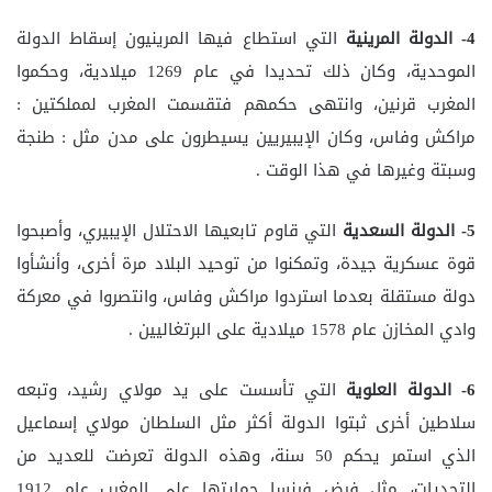
4- الدولة المرينية
التي استطاع فيها المرينيون إسقاط الدولة
الموحدية، وكان ذلك تحديدا في عام 1269 ميلادية، وحكموا
المغرب قرنين، وانتهى حكمهم فتقسمت المغرب لمملكتين :
مراكش وفاس، وكان الإيبيريين يسيطرون على مدن مثل : طنجة
وسبتة وغيرها في هذا الوقت .
5- الدولة السعدية
التي قاوم تابعيها الاحتلال الإيبيري، وأصبحوا
قوة عسكرية جيدة، وتمكنوا من توحيد البلاد مرة أخرى، وأنشأوا
دولة مستقلة بعدما استردوا مراكش وفاس، وانتصروا في معركة
وادي المخازن عام 1578 ميلادية على البرتغاليين .
6- الدولة العلوية
التي تأسست على يد مولاي رشيد، وتبعه
سلاطين أخرى ثبتوا الدولة أكثر مثل السلطان مولاي إسماعيل
الذي استمر يحكم 50 سنة، وهذه الدولة تعرضت للعديد من
التحديات، مثل فرض فرنسا حمايتها على المغرب عام 1912