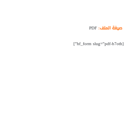
صيغة الملف:
PDF
[hf_form slug=”pdf-b7oth”]