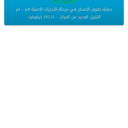
الامنية.pdf”
حماية-حقوق-الانسان-في-مرحلة-التحريات-الامنية.pdf – تم
التنزيل العديد من المرات – 185.31 كيلوبايت