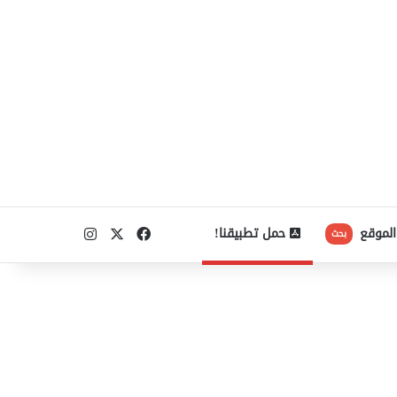
‫X
فيسبوك
انستقرام
الموقع
حمل تطبيقنا!
بحث