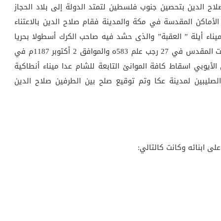
اح الدين بتحصين جنوب فلسطين لتمتد الدولة إلى بلاد الحجاز
أماكن المقدسة في مكة والمدينة فقام صلاح الدين بالاعتناء
 ميناء أيلة ” العقبة” والذى حشد فيه صاحب الكرك أسطولا بحريا
ضخما ، كما ان صلاح الدين الايوبي استطاع أن يسترد بيت المقدس في 27 رجب علم 583ه والموافق 2 أكتوبر 1187م في
الأيوبي اسقاط كافة الموانئ التابعة للشام عدا ميناء أنطاكية
 الصليبين لمدينة عكا وتم توقيع صلح بين الطرفين صلاح الدين
لى ابنائه وكانت كالتالي: