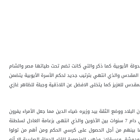
ايوبي عام 589ه وبعد تقسيم الدولة الأيوبية كما ذكر والتي كانت تضم تحت طياتها مصر والشام
لمقدس والذي انتهي بترتيب جديد لحكم الأسرة الأيوبية يتضمن
قدس للعزيز كما يتخلى الافضل عن اللاذقية وجبلة للظاهر غازي
لبلاد ووضع الثقة بيد وزيره ضياء الدين مما جعل الأمراء يفرون
لمصر ويلتفون حول الملك العزيز مما أدى إلى النزاع الذي دام 7 سنوات بين الأخوين والذي انتهى بزعامة العادل لسلطنة
فيما بينهم من أجل الحصول على كرسي الحكم ومن أهم من تولوا
دمشق وعسقلان وذهب للمنصورة للقاء الحملة الصليبية إلا أنه